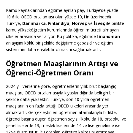
Kamu kaynaklarından eğitime ayrılan pay, Türkiye’de yüzde
10,6 ile OECD ortalaması olan yüzde 10,1’in üzerindedir.
Türkiye,
Danimarka
,
Finlandiya
,
Norveç
ve
İsveç
ile birlikte
kamu yükseköğretim kurumlarında öğrenim ücreti almayan
ülkeler arasında yer alıyor. Bu politika, eğitimde
finansman
anlayışını köklü bir şekilde değiştirme çabasıdır ve eğitim
sisteminin daha erişilebilir olmasını sağlamaktadır.
Öğretmen Maaşlarının Artışı ve
Öğrenci-Öğretmen Oranı
2024 yılı verilerine göre, öğretmenlerin yıllık brüt başlangıç
maaşları, OECD ortalamasıyla kıyaslandığında belirgin bir
şekilde daha yüksektir. Türkiye, son 10 yılda öğretmen
maaşlarının en fazla arttığı OECD ülkeleri arasında yer
almaktadır. Gerçekleştirilen öğretmen atamalarıyla birlikte,
öğrenci başına düşen öğretmen sayısı ilkokulda 18, ortaokul ve
genel liselerde 13, meslek liselerinde 14 ve lise genelinde ise
12’ye düşmüştür. Bu oranlar, öğretim kalitesini artırmaya