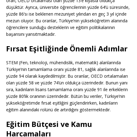
oran, OECD ortalaması olan yüzde 13’e kıyasla oldukça
düşüktür. Ayrıca, üniversite öğrencilerinin yüzde 64’ü süresinde,
yüzde 86’sı ise beklenen mezuniyet yılından en geç 3 yıl içinde
mezun oluyor. Bu oranlar, Türkiye’nin yükseköğretim alanında
öğrencilere sunduğu desteklerin ve eğitim politikalarının
başarısını yansıtmaktadır.
Fırsat Eşitliğinde Önemli Adımlar
STEM (Fen, teknoloji, mühendislik, matematik) alanlarında
Türkiye’nin tamamlama oranı yüzde 81, sağlık alanlarında ise
yüzde 94 olarak kaydedilmiştir. Bu oranlar, OECD ortalamaları
olan yüzde 58 ve yüzde 74’ün oldukça üzerindedir. Bunun yanı
sıra, kadınların lisans tamamlama oranı yüzde 91 ile erkeklerin
yüzde 80’lik oranının üzerindedir. Bütün bu veriler, Türkiye’nin
yükseköğretimde fırsat eşitliğini güçlendirirken, kadınların
eğitim alanındaki rolünü de artırdığını göstermektedir.
Eğitim Bütçesi ve Kamu
Harcamaları