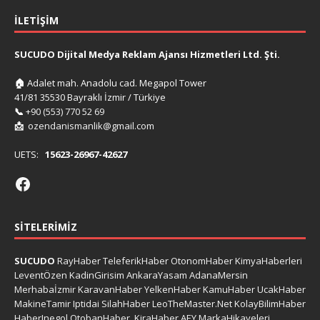
İLETIŞIM
SUCUDO Dijital Medya Reklam Ajansı Hizmetleri Ltd. Şti.
🏠
Adalet mah. Anadolu cad. Megapol Tower
41/81 35530 Bayraklı İzmir / Türkiye
📞
+90 (553) 770 52 69
📩
ozendanismanlik@gmail.com
UETS:
15623-26967-42627
SITELERIMIZ
SUCUDO
RayHaber
TeleferikHaber
OtonomHaber
KimyaHaberleri
LeventÖzen
KadinGirisim
AnkaraYasam
AdanaMersin
Merhabaİzmir
KaravanHaber
YelkenHaber
KamuHaber
UcakHaber
MakineTamir
Iptidai
SilahHaber
LeoTheMaster.Net
KolayBilimHaber
HaberInegol
OtobanHaber
KiraHaber
AEY
MarkaHikayeleri