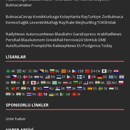
BulmacaHaber
BulmacaCevap
KomikKurbaga
KolayHarita
RayTurkiye
ZorBulmaca
KentveSağlık
LeventinMutfağı
Rayİhale
MeşhurBlog
TOKİEmlak
RaillyNews
AutonoumNews
BlauBahn
GareExpress
ArabRailNews
PersRail
BlauAutonom
GreekRail
Ferrovie24
StiriHub
DME
AutoRusNews
PromptsFile
RailwayNews EU
Podgorica Today
LISANLAR
AR
AZ
BN
BS
BG
CA
CEB
ZH-CN
CO
HR
CS
DA
NL
EN
ET
TL
FI
FR
DE
EL
IW
HI
IT
JA
KN
KK
LV
LT
MS
ML
NO
PL
PT
PA
RO
RU
SR
SK
SL
ES
SV
TG
TA
TE
TH
TR
UK
UR
VI
SPONSORLU LINKLER
izmir haber
HABER ARŞIVI