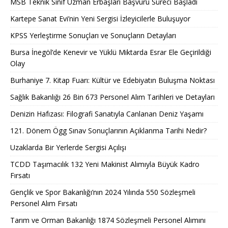
MSB Teknik Sınıf Uzman Erbaşları Başvuru Süreci Başladı
Kartepe Sanat Evi’nin Yeni Sergisi İzleyicilerle Buluşuyor
KPSS Yerleştirme Sonuçları ve Sonuçların Detayları
Bursa İnegöl’de Kenevir ve Yüklü Miktarda Esrar Ele Geçirildiği
Olay
Burhaniye 7. Kitap Fuarı: Kültür ve Edebiyatın Buluşma Noktası
Sağlık Bakanlığı 26 Bin 673 Personel Alım Tarihleri ve Detayları
Denizin Hafızası: Filografi Sanatıyla Canlanan Deniz Yaşamı
121. Dönem Ögg Sınav Sonuçlarının Açıklanma Tarihi Nedir?
Uzaklarda Bir Yerlerde Sergisi Açılışı
TCDD Taşımacılık 132 Yeni Makinist Alımıyla Büyük Kadro
Fırsatı
Gençlik ve Spor Bakanlığı’nın 2024 Yılında 550 Sözleşmeli
Personel Alım Fırsatı
Tarım ve Orman Bakanlığı 1874 Sözleşmeli Personel Alımını