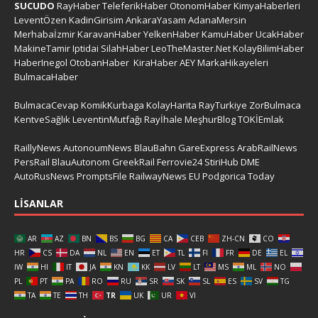
SUCUDO
RayHaber
TeleferikHaber
OtonomHaber
KimyaHaberleri
LeventÖzen
KadinGirisim
AnkaraYasam
AdanaMersin
Merhabaİzmir
KaravanHaber
YelkenHaber
KamuHaber
UcakHaber
MakineTamir
Iptidai
SilahHaber
LeoTheMaster.Net
KolayBilimHaber
HaberInegol
OtobanHaber
KiraHaber
AEY
MarkaHikayeleri
BulmacaHaber
BulmacaCevap
KomikKurbaga
KolayHarita
RayTurkiye
ZorBulmaca
KentveSağlık
LeventinMutfağı
Rayİhale
MeşhurBlog
TOKİEmlak
RaillyNews
AutonoumNews
BlauBahn
GareExpress
ArabRailNews
PersRail
BlauAutonom
GreekRail
Ferrovie24
StiriHub
DME
AutoRusNews
PromptsFile
RailwayNews EU
Podgorica Today
LISANLAR
AR
AZ
BN
BS
BG
CA
CEB
ZH-CN
CO
HR
CS
DA
NL
EN
ET
TL
FI
FR
DE
EL
IW
HI
IT
JA
KN
KK
LV
LT
MS
ML
NO
PL
PT
PA
RO
RU
SR
SK
SL
ES
SV
TG
TA
TE
TH
TR
UK
UR
VI