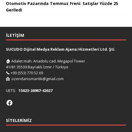
Otomotiv Pazarında Temmuz Freni: Satışlar Yüzde 25
Geriledi
İLETIŞIM
SUCUDO Dijital Medya Reklam Ajansı Hizmetleri Ltd. Şti.
🏠
Adalet mah. Anadolu cad. Megapol Tower
41/81 35530 Bayraklı İzmir / Türkiye
📞
+90 (553) 770 52 69
📩
ozendanismanlik@gmail.com
UETS:
15623-26967-42627
SITELERIMIZ