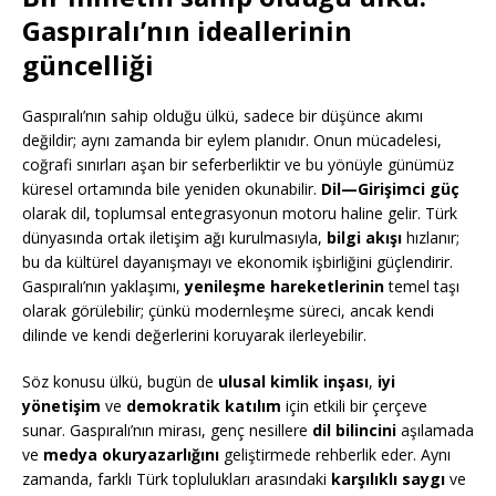
Gaspıralı’nın ideallerinin
güncelliği
Gaspıralı’nın sahip olduğu ülkü, sadece bir düşünce akımı
değildir; aynı zamanda bir eylem planıdır. Onun mücadelesi,
coğrafi sınırları aşan bir seferberliktir ve bu yönüyle günümüz
küresel ortamında bile yeniden okunabilir.
Dil—Girişimci güç
olarak dil, toplumsal entegrasyonun motoru haline gelir. Türk
dünyasında ortak iletişim ağı kurulmasıyla,
bilgi akışı
hızlanır;
bu da kültürel dayanışmayı ve ekonomik işbirliğini güçlendirir.
Gaspıralı’nın yaklaşımı,
yenileşme hareketlerinin
temel taşı
olarak görülebilir; çünkü modernleşme süreci, ancak kendi
dilinde ve kendi değerlerini koruyarak ilerleyebilir.
Söz konusu ülkü, bugün de
ulusal kimlik inşası
,
iyi
yönetişim
ve
demokratik katılım
için etkili bir çerçeve
sunar. Gaspıralı’nın mirası, genç nesillere
dil bilincini
aşılamada
ve
medya okuryazarlığını
geliştirmede rehberlik eder. Aynı
zamanda, farklı Türk toplulukları arasındaki
karşılıklı saygı
ve