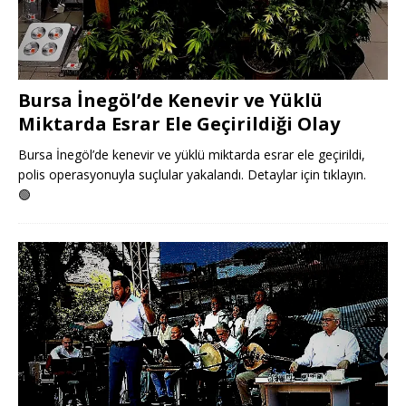
Bursa İnegöl’de Kenevir ve Yüklü
Miktarda Esrar Ele Geçirildiği Olay
Bursa İnegöl’de kenevir ve yüklü miktarda esrar ele geçirildi,
polis operasyonuyla suçlular yakalandı. Detaylar için tıklayın.
🟢