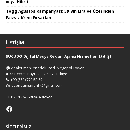
veya Hibrit
Togg Ağustos Kampanyası: 59 Bin Lira ve Üzerinden
Faizsiz Kredi Fırsatları
İLETIŞIM
SUCUDO Dijital Medya Reklam Ajansı Hizmetleri Ltd. Şti.
🏠
Adalet mah. Anadolu cad. Megapol Tower
41/81 35530 Bayraklı İzmir / Türkiye
📞
+90 (553) 770 52 69
📩
ozendanismanlik@gmail.com
UETS:
15623-26967-42627
SITELERIMIZ