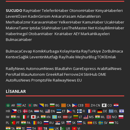
SUCUDO
RayHaber
TeleferikHaber
OtonomHaber
KimyaHaberleri
LeventÖzen
KadinGirisim
AnkaraYasam
AdanaMersin
Merhabaİzmir
KaravanHaber
YelkenHaber
KamuHaber
UcakHaber
MakineTamir
Iptidai
SilahHaber
LeoTheMaster.Net
KolayBilimHaber
HaberInegol
OtobanHaber
KiraHaber
AEY
MarkaHikayeleri
BulmacaHaber
BulmacaCevap
KomikKurbaga
KolayHarita
RayTurkiye
ZorBulmaca
KentveSağlık
LeventinMutfağı
Rayİhale
MeşhurBlog
TOKİEmlak
RaillyNews
AutonoumNews
BlauBahn
GareExpress
ArabRailNews
PersRail
BlauAutonom
GreekRail
Ferrovie24
StiriHub
DME
AutoRusNews
PromptsFile
RailwayNews EU
LISANLAR
AR
AZ
BN
BS
BG
CA
CEB
ZH-CN
CO
HR
CS
DA
NL
EN
ET
TL
FI
FR
DE
EL
IW
HI
IT
JA
KN
KK
LV
LT
MS
ML
NO
PL
PT
PA
RO
RU
SR
SK
SL
ES
SV
TG
TA
TE
TH
TR
UK
UR
VI