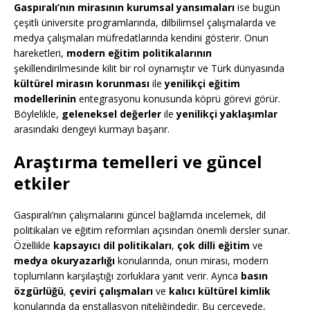
Gaspıralı’nın mirasının kurumsal yansımaları
ise bugün
çeşitli üniversite programlarında, dilbilimsel çalışmalarda ve
medya çalışmaları müfredatlarında kendini gösterir. Onun
hareketleri,
modern eğitim politikalarının
şekillendirilmesinde kilit bir rol oynamıştır ve Türk dünyasında
kültürel mirasın korunması
ile
yenilikçi eğitim
modellerinin
entegrasyonu konusunda köprü görevi görür.
Böylelikle,
geleneksel değerler
ile
yenilikçi yaklaşımlar
arasındaki dengeyi kurmayı başarır.
Araştırma temelleri ve güncel
etkiler
Gaspıralı’nın çalışmalarını güncel bağlamda incelemek, dil
politikaları ve eğitim reformları açısından önemli dersler sunar.
Özellikle
kapsayıcı dil politikaları
,
çok dilli eğitim
ve
medya okuryazarlığı
konularında, onun mirası, modern
toplumların karşılaştığı zorluklara yanıt verir. Ayrıca
basın
özgürlüğü
,
çeviri çalışmaları
ve
kalıcı kültürel kimlik
konularında da enstallasyon niteliğindedir. Bu çerçevede,