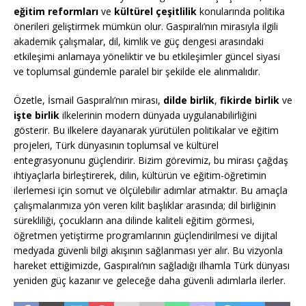
eğitim reformları
ve
kültürel çeşitlilik
konularında politika
önerileri geliştirmek mümkün olur. Gaspıralı’nın mirasıyla ilgili
akademik çalışmalar, dil, kimlik ve güç dengesi arasındaki
etkileşimi anlamaya yöneliktir ve bu etkileşimler güncel siyasi
ve toplumsal gündemle paralel bir şekilde ele alınmalıdır.
Özetle, İsmail Gaspıralı’nın mirası,
dilde birlik
,
fikirde birlik
ve
işte birlik
ilkelerinin modern dünyada uygulanabilirliğini
gösterir. Bu ilkelere dayanarak yürütülen politikalar ve eğitim
projeleri, Türk dünyasının toplumsal ve kültürel
entegrasyonunu güçlendirir. Bizim görevimiz, bu mirası çağdaş
ihtiyaçlarla birleştirerek, dilin, kültürün ve eğitim-öğretimin
ilerlemesi için somut ve ölçülebilir adımlar atmaktır. Bu amaçla
çalışmalarımıza yön veren kilit başlıklar arasında; dil birliğinin
sürekliliği, çocukların ana dilinde kaliteli eğitim görmesi,
öğretmen yetiştirme programlarının güçlendirilmesi ve dijital
medyada güvenli bilgi akışının sağlanması yer alır. Bu vizyonla
hareket ettiğimizde, Gaspıralı’nın sağladığı ilhamla Türk dünyası
yeniden güç kazanır ve geleceğe daha güvenli adımlarla ilerler.