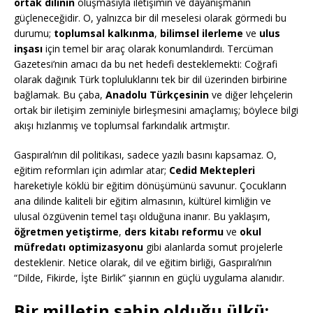
ortak dilinin
oluşmasıyla iletişimin ve dayanışmanın
güçleneceğidir. O, yalnızca bir dil meselesi olarak görmedi bu
durumu;
toplumsal kalkınma
,
bilimsel ilerleme
ve
ulus
inşası
için temel bir araç olarak konumlandırdı. Tercüman
Gazetesi’nin amacı da bu net hedefi desteklemekti: Coğrafi
olarak dağınık Türk topluluklarını tek bir dil üzerinden birbirine
bağlamak. Bu çaba,
Anadolu Türkçesinin
ve diğer lehçelerin
ortak bir iletişim zeminiyle birleşmesini amaçlamış; böylece bilgi
akışı hızlanmış ve toplumsal farkındalık artmıştır.
Gaspıralı’nın dil politikası, sadece yazılı basını kapsamaz. O,
eğitim reformları için adımlar atar;
Cedid Mektepleri
hareketiyle köklü bir eğitim dönüşümünü savunur. Çocukların
ana dilinde kaliteli bir eğitim almasının, kültürel kimliğin ve
ulusal özgüvenin temel taşı olduğuna inanır. Bu yaklaşım,
öğretmen yetiştirme
,
ders kitabı reformu
ve
okul
müfredatı optimizasyonu
gibi alanlarda somut projelerle
desteklenir. Netice olarak, dil ve eğitim birliği, Gaspıralı’nın
“Dilde, Fikirde, İşte Birlik” şiarının en güçlü uygulama alanıdır.
Bir milletin sahip olduğu ülkü: