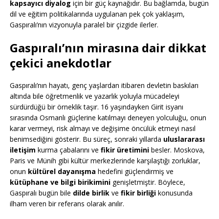
kapsayıcı diyalog
için bir güç kaynağıdır. Bu bağlamda, bugün
dil ve eğitim politikalarında uygulanan pek çok yaklaşım,
Gaspıralı’nın vizyonuyla paralel bir çizgide ilerler.
Gaspıralı’nın mirasına dair dikkat
çekici anekdotlar
Gaspıralı’nın hayatı, genç yaşlardan itibaren devletin baskıları
altında bile öğretmenlik ve yazarlık yoluyla mücadeleyi
sürdürdüğü bir örneklik taşır. 16 yaşındayken Girit isyanı
sırasında Osmanlı güçlerine katılmayı deneyen yolculuğu, onun
karar vermeyi, risk almayı ve değişime öncülük etmeyi nasıl
benimsediğini gösterir. Bu süreç, sonraki yıllarda
uluslararası
iletişim
kurma çabalarını ve
fikir üretimini
besler. Moskova,
Paris ve Münih gibi kültür merkezlerinde karşılaştığı zorluklar,
onun
kültürel dayanışma
hedefini güçlendirmiş ve
kütüphane ve bilgi birikimini
genişletmiştir. Böylece,
Gaspıralı bugün bile
dilde birlik
ve
fikir birliği
konusunda
ilham veren bir referans olarak anılır.