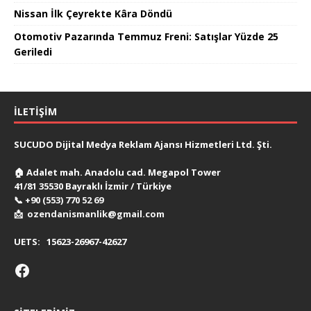
Nissan İlk Çeyrekte Kâra Döndü
Otomotiv Pazarında Temmuz Freni: Satışlar Yüzde 25
Geriledi
İLETIŞIM
SUCUDO Dijital Medya Reklam Ajansı Hizmetleri Ltd. Şti.
🏠
Adalet mah. Anadolu cad. Megapol Tower
41/81 35530 Bayraklı İzmir / Türkiye
📞
+90 (553) 770 52 69
📩
ozendanismanlik@gmail.com
UETS:
15623-26967-42627