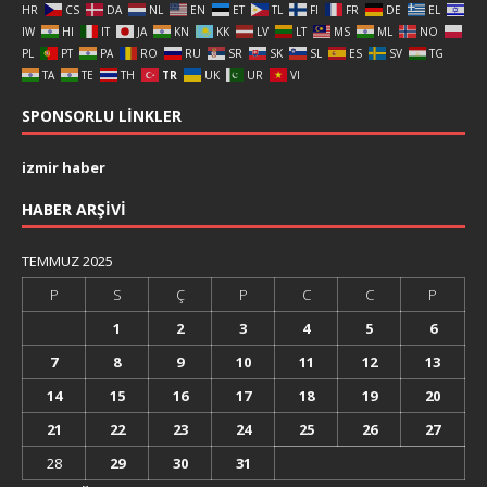
HR
CS
DA
NL
EN
ET
TL
FI
FR
DE
EL
IW
HI
IT
JA
KN
KK
LV
LT
MS
ML
NO
PL
PT
PA
RO
RU
SR
SK
SL
ES
SV
TG
TA
TE
TH
TR
UK
UR
VI
SPONSORLU LINKLER
izmir haber
HABER ARŞIVI
TEMMUZ 2025
P
S
Ç
P
C
C
P
1
2
3
4
5
6
7
8
9
10
11
12
13
14
15
16
17
18
19
20
21
22
23
24
25
26
27
28
29
30
31