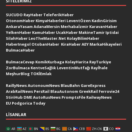
SITELERIMIZ
SUCUDO
RayHaber
TeleferikHaber
OtonomHaber
KimyaHaberleri
LeventÖzen
KadinGirisim
AnkaraYasam
AdanaMersin
Merhabaİzmir
KaravanHaber
YelkenHaber
KamuHaber
UcakHaber
MakineTamir
Iptidai
SilahHaber
LeoTheMaster.Net
KolayBilimHaber
HaberInegol
OtobanHaber
KiraHaber
AEY
MarkaHikayeleri
BulmacaHaber
BulmacaCevap
KomikKurbaga
KolayHarita
RayTurkiye
ZorBulmaca
KentveSağlık
LeventinMutfağı
Rayİhale
MeşhurBlog
TOKİEmlak
RaillyNews
AutonoumNews
BlauBahn
GareExpress
ArabRailNews
PersRail
BlauAutonom
GreekRail
Ferrovie24
StiriHub
DME
AutoRusNews
PromptsFile
RailwayNews
EU
Podgorica Today
LISANLAR
AR
AZ
BN
BS
BG
CA
CEB
ZH-CN
CO