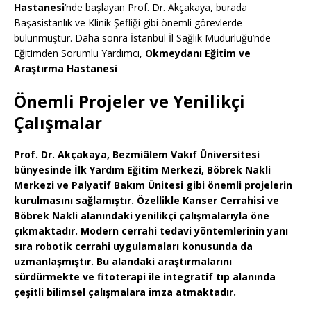
Hastanesi
‘nde başlayan Prof. Dr. Akçakaya, burada
Başasistanlık ve Klinik Şefliği gibi önemli görevlerde
bulunmuştur. Daha sonra İstanbul İl Sağlık Müdürlüğü’nde
Eğitimden Sorumlu Yardımcı,
Okmeydanı Eğitim ve
Araştırma Hastanesi
Önemli Projeler ve Yenilikçi
Çalışmalar
Prof. Dr. Akçakaya, Bezmiâlem Vakıf Üniversitesi
bünyesinde
İlk Yardım Eğitim Merkezi
,
Böbrek Nakli
Merkezi
ve
Palyatif Bakım Ünitesi
gibi önemli projelerin
kurulmasını sağlamıştır. Özellikle
Kanser Cerrahisi
ve
Böbrek Nakli
alanındaki yenilikçi çalışmalarıyla öne
çıkmaktadır. Modern cerrahi tedavi yöntemlerinin yanı
sıra
robotik cerrahi uygulamaları
konusunda da
uzmanlaşmıştır. Bu alandaki araştırmalarını
sürdürmekte ve fitoterapi ile integratif tıp alanında
çeşitli bilimsel çalışmalara imza atmaktadır.