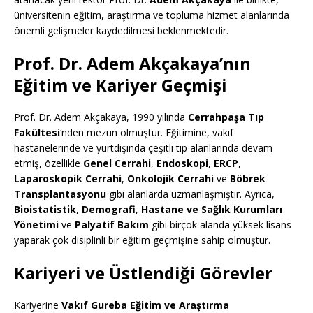
üniversitenin eğitim, araştırma ve topluma hizmet alanlarında
önemli gelişmeler kaydedilmesi beklenmektedir.
Prof. Dr. Adem Akçakaya’nın
Eğitim ve Kariyer Geçmişi
Prof. Dr. Adem Akçakaya, 1990 yılında
Cerrahpaşa Tıp
Fakültesi
‘nden mezun olmuştur. Eğitimine, vakıf
hastanelerinde ve yurtdışında çeşitli tıp alanlarında devam
etmiş, özellikle
Genel Cerrahi
,
Endoskopi
,
ERCP
,
Laparoskopik Cerrahi
,
Onkolojik Cerrahi
ve
Böbrek
Transplantasyonu
gibi alanlarda uzmanlaşmıştır. Ayrıca,
Bioistatistik
,
Demografi
,
Hastane ve Sağlık Kurumları
Yönetimi
ve
Palyatif Bakım
gibi birçok alanda yüksek lisans
yaparak çok disiplinli bir eğitim geçmişine sahip olmuştur.
Kariyeri ve Üstlendiği Görevler
Kariyerine
Vakıf Gureba Eğitim ve Araştırma