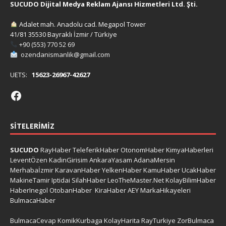
SUCUDO Dijital Medya Reklam Ajansı Hizmetleri Ltd. Şti.
Adalet mah. Anadolu cad. Megapol Tower
41/81 35530 Bayraklı İzmir / Türkiye
+90 (553) 770 52 69
ozendanismanlik@gmail.com
UETS:
15623-26967-42627
SITELERIMIZ
SUCUDO
RayHaber
TeleferikHaber
OtonomHaber
KimyaHaberleri
LeventÖzen
KadinGirisim
AnkaraYasam
AdanaMersin
Merhabaİzmir
KaravanHaber
YelkenHaber
KamuHaber
UcakHaber
MakineTamir
Iptidai
SilahHaber
LeoTheMaster.Net
KolayBilimHaber
HaberInegol
OtobanHaber
KiraHaber
AEY
MarkaHikayeleri
BulmacaHaber
BulmacaCevap
KomikKurbaga
KolayHarita
RayTurkiye
ZorBulmaca