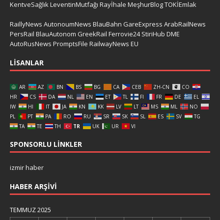
KentveSağlık
LeventinMutfağı
Rayİhale
MeşhurBlog
TOKİEmlak
RaillyNews
AutonoumNews
BlauBahn
GareExpress
ArabRailNews
PersRail
BlauAutonom
GreekRail
Ferrovie24
StiriHub
DME
AutoRusNews
PromptsFile
RailwayNews EU
LISANLAR
AR
AZ
BN
BS
BG
CA
CEB
ZH-CN
CO
HR
CS
DA
NL
EN
ET
TL
FI
FR
DE
EL
IW
HI
IT
JA
KN
KK
LV
LT
MS
ML
NO
PL
PT
PA
RO
RU
SR
SK
SL
ES
SV
TG
TA
TE
TH
TR
UK
UR
VI
SPONSORLU LINKLER
izmir haber
HABER ARŞIVI
TEMMUZ 2025