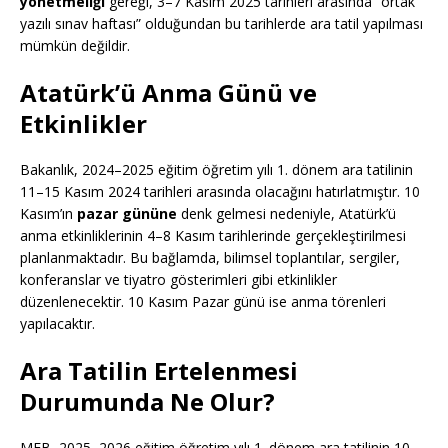
yönetmeliği
gereği, 3–7 Kasım 2025 tarihleri arasında “ortak
yazılı sınav haftası” olduğundan bu tarihlerde ara tatil yapılması
mümkün değildir.
Atatürk’ü Anma Günü ve
Etkinlikler
Bakanlık, 2024–2025 eğitim öğretim yılı 1. dönem ara tatilinin
11–15 Kasım 2024 tarihleri arasında olacağını hatırlatmıştır. 10
Kasım’ın
pazar gününe
denk gelmesi nedeniyle, Atatürk’ü
anma etkinliklerinin 4–8 Kasım tarihlerinde gerçekleştirilmesi
planlanmaktadır. Bu bağlamda, bilimsel toplantılar, sergiler,
konferanslar ve tiyatro gösterimleri gibi etkinlikler
düzenlenecektir. 10 Kasım Pazar günü ise anma törenleri
yapılacaktır.
Ara Tatilin Ertelenmesi
Durumunda Ne Olur?
MEB, 2025–2026 eğitim öğretim yılı 1. dönem ara tatilinin 10–