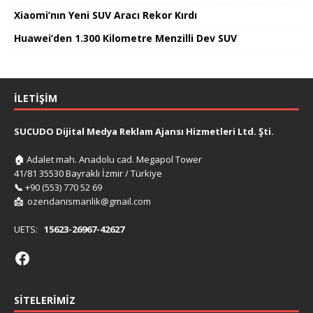
Xiaomi’nın Yeni SUV Aracı Rekor Kırdı
Huawei’den 1.300 Kilometre Menzilli Dev SUV
İLETIŞIM
SUCUDO Dijital Medya Reklam Ajansı Hizmetleri Ltd. Şti.
🏠
Adalet mah. Anadolu cad. Megapol Tower
41/81 35530 Bayraklı İzmir / Türkiye
📞
+90 (553) 770 52 69
📩
ozendanismanlik@gmail.com
UETS:
15623-26967-42627
SITELERIMIZ