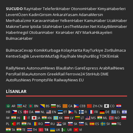
SUCUDO
RayHaber
TeleferikHaber
OtonomHaber
KimyaHaberleri
LeventÖzen
KadinGirisim
AnkaraYasam
AdanaMersin
Merhabaİzmir
KaravanHaber
YelkenHaber
KamuHaber
UcakHaber
MakineTamir
Iptidai
SilahHaber
LeoTheMaster.Net
KolayBilimHaber
HaberInegol
OtobanHaber
KiraHaber
AEY
MarkaHikayeleri
BulmacaHaber
BulmacaCevap
KomikKurbaga
KolayHarita
RayTurkiye
ZorBulmaca
KentveSağlık
LeventinMutfağı
Rayİhale
MeşhurBlog
TOKİEmlak
RaillyNews
AutonoumNews
BlauBahn
GareExpress
ArabRailNews
PersRail
BlauAutonom
GreekRail
Ferrovie24
StiriHub
DME
AutoRusNews
PromptsFile
RailwayNews EU
LISANLAR
AR
AZ
BN
BS
BG
CA
CEB
ZH-CN
CO
HR
CS
DA
NL
EN
ET
TL
FI
FR
DE
EL
IW
HI
IT
JA
KN
KK
LV
LT
MS
ML
NO
PL
PT
PA
RO
RU
SR
SK
SL
ES
SV
TG
TA
TE
TH
TR
UK
UR
VI