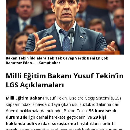
Bakan Tekin İddialara Tek Tek Cevap Verdi: Beni En Çok
Rahatsız Eden... - KamuHaber
Milli Eğitim Bakanı Yusuf Tekin’in
LGS Açıklamaları
Milli Eğitim Bakanı
Yusuf Tekin, Liselere Geçiş Sistemi (LGS)
kapsamındaki sınavda ortaya çıkan usulsüzlük iddialarına dair
önemli açıklamalarda bulundu. Bakan Tekin,
55 kuralsızlık
durumu
ile ilgili derhal harekete geçtiklerini ve
29 kişi
hakkında adli ve idari soruşturma
başlattıklarını belirtti.
Ancak, sınav güvenliğini tehlikeye atacak herhangi bir durumun