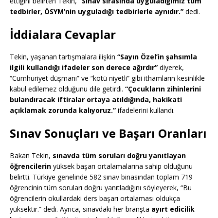
ettiğini belirten Tekin,
“Sınav sırasında uyguladığımız tüm
tedbirler, ÖSYM’nin uyguladığı tedbirlerle aynıdır.”
dedi.
İddialara Cevaplar
Tekin, yaşanan tartışmalara ilişkin
“Sayın Özel’in şahsımla
ilgili kullandığı ifadeler son derece ağırdır”
diyerek,
“Cumhuriyet düşmanı” ve “kötü niyetli” gibi ithamların kesinlikle
kabul edilemez olduğunu dile getirdi.
“Çocukların zihinlerini
bulandıracak iftiralar ortaya atıldığında, hakikati
açıklamak zorunda kalıyoruz.”
ifadelerini kullandı.
Sınav Sonuçları ve Başarı Oranları
Bakan Tekin,
sınavda tüm soruları doğru yanıtlayan
öğrencilerin
yüksek başarı ortalamalarına sahip olduğunu
belirtti. Türkiye genelinde 582 sınav binasından toplam 719
öğrencinin tüm soruları doğru yanıtladığını söyleyerek, “Bu
öğrencilerin okullardaki ders başarı ortalaması oldukça
yüksektir.” dedi. Ayrıca, sınavdaki her branşta
ayırt edicilik