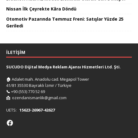
Nissan İlk Çeyrekte Kâra Döndü
Otomotiv Pazarında Temmuz Freni: Satışlar Yüzde 25
Geriledi
İLETIŞIM
SUCUDO Dijital Medya Reklam Ajansı Hizmetleri Ltd. Şti.
🏠
Adalet mah. Anadolu cad. Megapol Tower
41/81 35530 Bayraklı İzmir / Türkiye
📞
+90 (553) 770 52 69
📩
ozendanismanlik@gmail.com
UETS:
15623-26967-42627