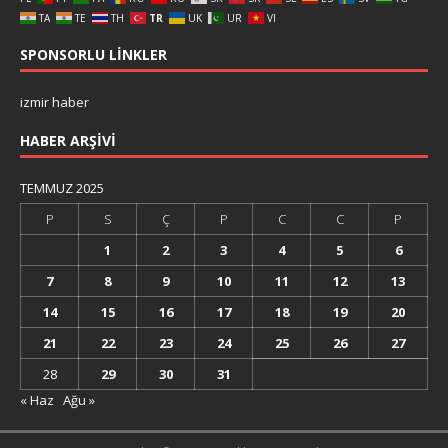
TA
TE
TH
TR
UK
UR
VI
SPONSORLU LINKLER
izmir haber
HABER ARŞIVI
TEMMUZ 2025
P
S
Ç
P
C
C
P
1
2
3
4
5
6
7
8
9
10
11
12
13
14
15
16
17
18
19
20
21
22
23
24
25
26
27
28
29
30
31
« Haz
Ağu »