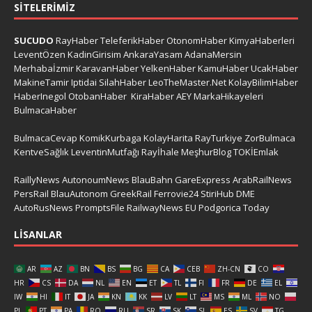
SITELERIMIZ
SUCUDO
RayHaber
TeleferikHaber
OtonomHaber
KimyaHaberleri
LeventÖzen
KadinGirisim
AnkaraYasam
AdanaMersin
Merhabaİzmir
KaravanHaber
YelkenHaber
KamuHaber
UcakHaber
MakineTamir
Iptidai
SilahHaber
LeoTheMaster.Net
KolayBilimHaber
HaberInegol
OtobanHaber
KiraHaber
AEY
MarkaHikayeleri
BulmacaHaber
BulmacaCevap
KomikKurbaga
KolayHarita
RayTurkiye
ZorBulmaca
KentveSağlık
LeventinMutfağı
Rayİhale
MeşhurBlog
TOKİEmlak
RaillyNews
AutonoumNews
BlauBahn
GareExpress
ArabRailNews
PersRail
BlauAutonom
GreekRail
Ferrovie24
StiriHub
DME
AutoRusNews
PromptsFile
RailwayNews EU
Podgorica Today
LISANLAR
AR
AZ
BN
BS
BG
CA
CEB
ZH-CN
CO
HR
CS
DA
NL
EN
ET
TL
FI
FR
DE
EL
IW
HI
IT
JA
KN
KK
LV
LT
MS
ML
NO
PL
PT
PA
RO
RU
SR
SK
SL
ES
SV
TG