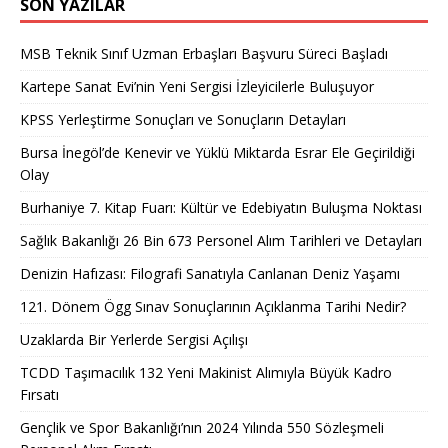
SON YAZILAR
MSB Teknik Sınıf Uzman Erbaşları Başvuru Süreci Başladı
Kartepe Sanat Evi’nin Yeni Sergisi İzleyicilerle Buluşuyor
KPSS Yerleştirme Sonuçları ve Sonuçların Detayları
Bursa İnegöl’de Kenevir ve Yüklü Miktarda Esrar Ele Geçirildiği
Olay
Burhaniye 7. Kitap Fuarı: Kültür ve Edebiyatın Buluşma Noktası
Sağlık Bakanlığı 26 Bin 673 Personel Alım Tarihleri ve Detayları
Denizin Hafızası: Filografi Sanatıyla Canlanan Deniz Yaşamı
121. Dönem Ögg Sınav Sonuçlarının Açıklanma Tarihi Nedir?
Uzaklarda Bir Yerlerde Sergisi Açılışı
TCDD Taşımacılık 132 Yeni Makinist Alımıyla Büyük Kadro
Fırsatı
Gençlik ve Spor Bakanlığı’nın 2024 Yılında 550 Sözleşmeli