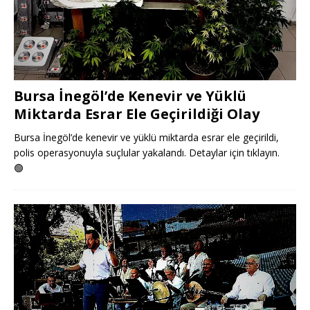
Bursa İnegöl’de Kenevir ve Yüklü
Miktarda Esrar Ele Geçirildiği Olay
Bursa İnegöl’de kenevir ve yüklü miktarda esrar ele geçirildi,
polis operasyonuyla suçlular yakalandı. Detaylar için tıklayın.
🟢