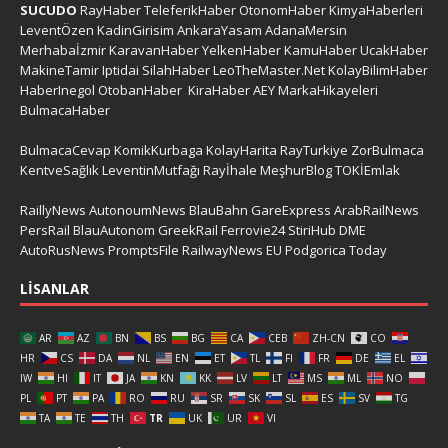
SUCUDO
RayHaber
TeleferikHaber
OtonomHaber
KimyaHaberleri
LeventÖzen
KadinGirisim
AnkaraYasam
AdanaMersin
Merhabaİzmir
KaravanHaber
YelkenHaber
KamuHaber
UcakHaber
MakineTamir
Iptidai
SilahHaber
LeoTheMaster.Net
KolayBilimHaber
HaberInegol
OtobanHaber
KiraHaber
AEY
MarkaHikayeleri
BulmacaHaber
BulmacaCevap
KomikKurbaga
KolayHarita
RayTurkiye
ZorBulmaca
KentveSağlık
LeventinMutfağı
Rayİhale
MeşhurBlog
TOKİEmlak
RaillyNews
AutonoumNews
BlauBahn
GareExpress
ArabRailNews
PersRail
BlauAutonom
GreekRail
Ferrovie24
StiriHub
DME
AutoRusNews
PromptsFile
RailwayNews EU
Podgorica Today
LISANLAR
AR
AZ
BN
BS
BG
CA
CEB
ZH-CN
CO
HR
CS
DA
NL
EN
ET
TL
FI
FR
DE
EL
IW
HI
IT
JA
KN
KK
LV
LT
MS
ML
NO
PL
PT
PA
RO
RU
SR
SK
SL
ES
SV
TG
TA
TE
TH
TR
UK
UR
VI