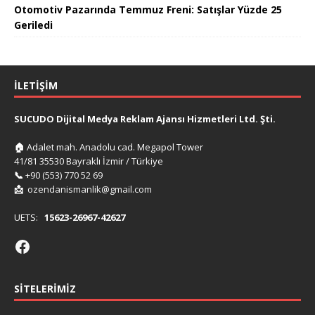
Otomotiv Pazarında Temmuz Freni: Satışlar Yüzde 25
Geriledi
İLETIŞIM
SUCUDO Dijital Medya Reklam Ajansı Hizmetleri Ltd. Şti.
🏠
Adalet mah. Anadolu cad. Megapol Tower
41/81 35530 Bayraklı İzmir / Türkiye
📞
+90 (553) 770 52 69
📩
ozendanismanlik@gmail.com
UETS:
15623-26967-42627
SITELERIMIZ