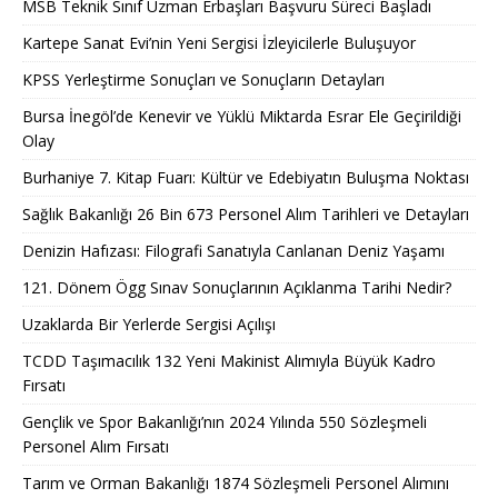
MSB Teknik Sınıf Uzman Erbaşları Başvuru Süreci Başladı
Kartepe Sanat Evi’nin Yeni Sergisi İzleyicilerle Buluşuyor
KPSS Yerleştirme Sonuçları ve Sonuçların Detayları
Bursa İnegöl’de Kenevir ve Yüklü Miktarda Esrar Ele Geçirildiği
Olay
Burhaniye 7. Kitap Fuarı: Kültür ve Edebiyatın Buluşma Noktası
Sağlık Bakanlığı 26 Bin 673 Personel Alım Tarihleri ve Detayları
Denizin Hafızası: Filografi Sanatıyla Canlanan Deniz Yaşamı
121. Dönem Ögg Sınav Sonuçlarının Açıklanma Tarihi Nedir?
Uzaklarda Bir Yerlerde Sergisi Açılışı
TCDD Taşımacılık 132 Yeni Makinist Alımıyla Büyük Kadro
Fırsatı
Gençlik ve Spor Bakanlığı’nın 2024 Yılında 550 Sözleşmeli
Personel Alım Fırsatı
Tarım ve Orman Bakanlığı 1874 Sözleşmeli Personel Alımını