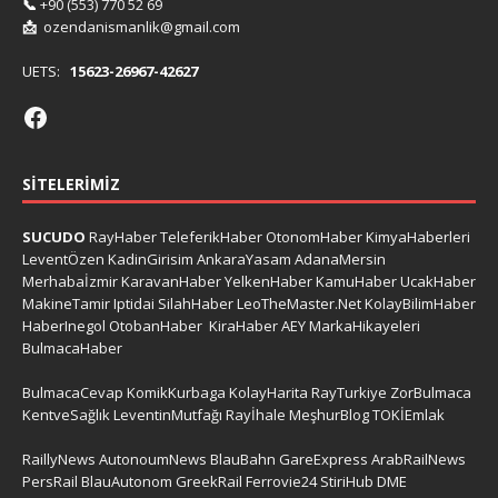
📞
+90 (553) 770 52 69
📩
ozendanismanlik@gmail.com
UETS:
15623-26967-42627
SITELERIMIZ
SUCUDO
RayHaber
TeleferikHaber
OtonomHaber
KimyaHaberleri
LeventÖzen
KadinGirisim
AnkaraYasam
AdanaMersin
Merhabaİzmir
KaravanHaber
YelkenHaber
KamuHaber
UcakHaber
MakineTamir
Iptidai
SilahHaber
LeoTheMaster.Net
KolayBilimHaber
HaberInegol
OtobanHaber
KiraHaber
AEY
MarkaHikayeleri
BulmacaHaber
BulmacaCevap
KomikKurbaga
KolayHarita
RayTurkiye
ZorBulmaca
KentveSağlık
LeventinMutfağı
Rayİhale
MeşhurBlog
TOKİEmlak
RaillyNews
AutonoumNews
BlauBahn
GareExpress
ArabRailNews
PersRail
BlauAutonom
GreekRail
Ferrovie24
StiriHub
DME