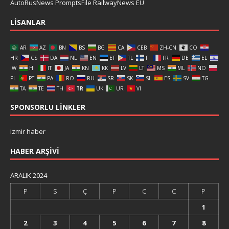
AutoRusNews
PromptsFile
RailwayNews EU
LISANLAR
AR
AZ
BN
BS
BG
CA
CEB
ZH-CN
CO
HR
CS
DA
NL
EN
ET
TL
FI
FR
DE
EL
IW
HI
IT
JA
KN
KK
LV
LT
MS
ML
NO
PL
PT
PA
RO
RU
SR
SK
SL
ES
SV
TG
TA
TE
TH
TR
UK
UR
VI
SPONSORLU LINKLER
izmir haber
HABER ARŞIVI
ARALIK 2024
P
S
Ç
P
C
C
P
1
2
3
4
5
6
7
8