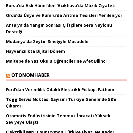
Bursa’da Aslı Hünel’den ‘Açıkhava’da Müzik Ziyafeti
Ordu’da Ünye ve Kumru’da Arıtma Tesisleri Yenileniyor
Antalya’da Yangın Sonrası Çiftçilere Sera Naylonu
Desteği
Mudanya’da Zeytin Sineğiyle Mücadele
Hayvancılıkta Dijital Dönem
Maltepe’de Yaz Okulu Öğrencilerine Afet Bilinci
OTONOMHABER
Ford’dan Verimlilik Odaklı Elektrikli Pickup: Fathom
Togg Servis Noktası Sayısını Türkiye Genelinde 58’e
Çıkardı
Otomotiv Endüstrisinin Temmuz İhracatı Yüksek
Seviyeye Ulaştı
Elektrikli MINI Countryman Türkiye Fiyatı Ne Kadar