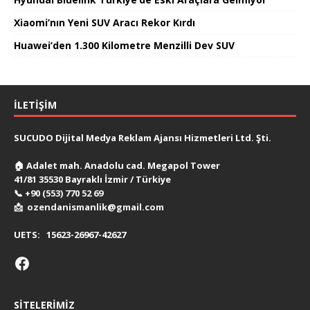
Xiaomi’nın Yeni SUV Aracı Rekor Kırdı
Huawei’den 1.300 Kilometre Menzilli Dev SUV
İLETIŞIM
SUCUDO Dijital Medya Reklam Ajansı Hizmetleri Ltd. Şti.
🏠
Adalet mah. Anadolu cad. Megapol Tower
41/81 35530 Bayraklı İzmir / Türkiye
📞
+90 (553) 770 52 69
📩
ozendanismanlik@gmail.com
UETS:
15623-26967-42627
SITELERIMIZ