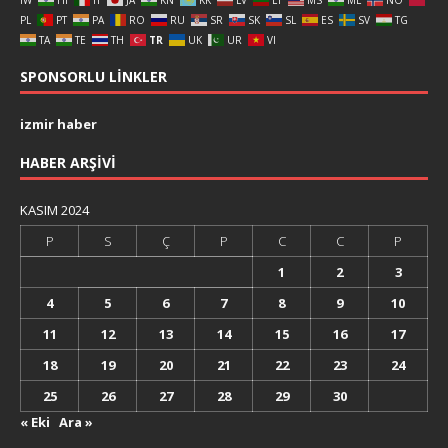
PL
PT
PA
RO
RU
SR
SK
SL
ES
SV
TG
TA
TE
TH
TR
UK
UR
VI
SPONSORLU LINKLER
izmir haber
HABER ARŞIVI
KASIM 2024
P
S
Ç
P
C
C
P
1
2
3
4
5
6
7
8
9
10
11
12
13
14
15
16
17
18
19
20
21
22
23
24
25
26
27
28
29
30
« Eki
Ara »