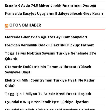
Esnafa 6 Ayda 74,8 Milyar Liralık Finansman Desteği
Fransa’da EasyJet Uçuşlarını Etkileyebilecek Grev Kararı
OTONOMHABER
Mercedes-Benz’den Ağustos Ayı Kampanyaları
Ford’dan Verimlilik Odaklı Elektrikli Pickup: Fathom
Togg Servis Noktası Sayısını Türkiye Genelinde 58’e
Çıkardı
Otomotiv Endüstrisinin Temmuz İhracatı Yüksek
Seviyeye Ulaştı
Elektrikli MINI Countryman Türkiye Fiyatı Ne Kadar
Oldu?
Togg için 1 Milyon TL Faizsiz Kredi Fırsatı Başladı
Hyundai IONIQ 6 Yenilendi: İşte Türkiye Fiyatları
Hyundai Bluelink Türkiye’de Eski Araçlara Gelmiyor