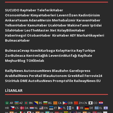
SUCUDO
RayHaber
TeleferikHaber
OtonomHaber
KimyaHaberleri
LeventÖzen
KadinGirisim
AnkaraYasam
AdanaMersin
Merhabaİzmir
KaravanHaber
YelkenHaber
KamuHaber
UcakHaber
MakineTamir
Iptidai
SilahHaber
LeoTheMaster.Net
KolayBilimHaber
HaberInegol
OtobanHaber
KiraHaber
AEY
MarkaHikayeleri
BulmacaHaber
BulmacaCevap
KomikKurbaga
KolayHarita
RayTurkiye
ZorBulmaca
KentveSağlık
LeventinMutfağı
Rayİhale
MeşhurBlog
TOKİEmlak
RaillyNews
AutonoumNews
BlauBahn
GareExpress
ArabRailNews
PersRail
BlauAutonom
GreekRail
Ferrovie24
StiriHub
DME
AutoRusNews
PromptsFile
RailwayNews EU
LISANLAR
AR
AZ
BN
BS
BG
CA
CEB
ZH-CN
CO
HR
CS
DA
NL
EN
ET
TL
FI
FR
DE
EL
IW
HI
IT
JA
KN
KK
LV
LT
MS
ML
NO