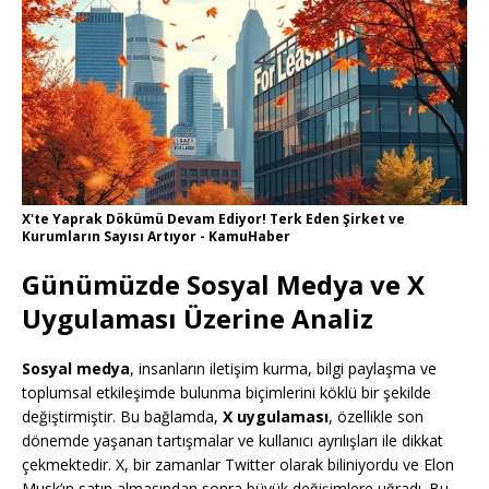
X'te Yaprak Dökümü Devam Ediyor! Terk Eden Şirket ve
Kurumların Sayısı Artıyor - KamuHaber
Günümüzde Sosyal Medya ve X
Uygulaması Üzerine Analiz
Sosyal medya
, insanların iletişim kurma, bilgi paylaşma ve
toplumsal etkileşimde bulunma biçimlerini köklü bir şekilde
değiştirmiştir. Bu bağlamda,
X uygulaması
, özellikle son
dönemde yaşanan tartışmalar ve kullanıcı ayrılışları ile dikkat
çekmektedir. X, bir zamanlar Twitter olarak biliniyordu ve Elon
Musk’ın satın almasından sonra büyük değişimlere uğradı. Bu