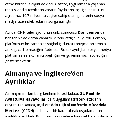
etme kararını aldığını açıkladı. Gazete, uygulamada yaşanan
rahatsız edici içeriklerin zararın faydalarını aştığını belirtti. Bu
açıklama, 10.7 milyon takipçiye sahip olan gazetenin sosyal
medya üzerindeki etkisini sorgulatmıştır.
Ayrıca, CNN televizyonunun ünlü sunucusu
Don Lemon
da
benzer bir açıklama yaparak X’i terk ettiğini duyurdu. Lemon,
platformun bir zamanlar sağladığı dürüst tartışma ortamının
artık geçerli olmadığını ifade etti. Bu tür ayrılışlar, sosyal medya
platformlarının kullanıcı bağlılığını ve güvenini nasıl etkilediğini
göstermektedir.
Almanya ve İngiltere’den
Ayrılıklar
Almanya’nın Hamburg kentinin futbol kulübü
St. Pauli
ile
Avusturya Havayolları
da X uygulamasını terk ettiklerini
duyurdular. Ayrıca, İngiltere’deki
Dijital Nefretle Mücadele
Merkezi (CCDH)
de benzer bir karar alarak uygulamadan
ayrıldığını açıkladı. Bu durum, X’in sadece bireysel kullanıcılar için