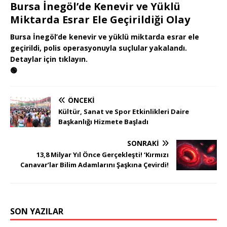
Bursa İnegöl’de Kenevir ve Yüklü
Miktarda Esrar Ele Geçirildiği Olay
Bursa İnegöl’de kenevir ve yüklü miktarda esrar ele
geçirildi, polis operasyonuyla suçlular yakalandı.
Detaylar için tıklayın.
🟢
ÖNCEKI
Kültür, Sanat ve Spor Etkinlikleri Daire
Başkanlığı Hizmete Başladı
SONRAKI
13,8 Milyar Yıl Önce Gerçekleşti! ‘Kırmızı
Canavar’lar Bilim Adamlarını Şaşkına Çevirdi!
SON YAZILAR