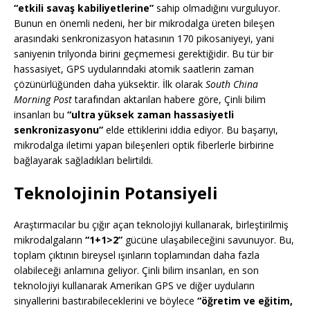
“etkili savaş kabiliyetlerine”
sahip olmadığını vurguluyor.
Bunun en önemli nedeni, her bir mikrodalga üreten bileşen
arasındaki senkronizasyon hatasının 170 pikosaniyeyi, yani
saniyenin trilyonda birini geçmemesi gerektiğidir. Bu tür bir
hassasiyet, GPS uydularındaki atomik saatlerin zaman
çözünürlüğünden daha yüksektir. İlk olarak
South China
Morning Post
tarafından aktarılan habere göre, Çinli bilim
insanları bu
“ultra yüksek zaman hassasiyetli
senkronizasyonu”
elde ettiklerini iddia ediyor. Bu başarıyı,
mikrodalga iletimi yapan bileşenleri optik fiberlerle birbirine
bağlayarak sağladıkları belirtildi.
Teknolojinin Potansiyeli
Araştırmacılar bu çığır açan teknolojiyi kullanarak, birleştirilmiş
mikrodalgaların
“1+1>2”
gücüne ulaşabileceğini savunuyor. Bu,
toplam çıktının bireysel ışınların toplamından daha fazla
olabileceği anlamına geliyor. Çinli bilim insanları, en son
teknolojiyi kullanarak Amerikan GPS ve diğer uyduların
sinyallerini bastırabileceklerini ve böylece
“öğretim ve eğitim,