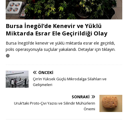
Bursa İnegöl’de Kenevir ve Yüklü
Miktarda Esrar Ele Geçirildiği Olay
Bursa İnegöl’de kenevir ve yüklü miktarda esrar ele geçirildi,
polis operasyonuyla suçlular yakalandı. Detaylar için tıklayın.
🟢
ÖNCEKI
Çin’in Yüksek Güçlü Mikrodalga Silahları ve
Gelişmeleri
SONRAKI
Uruk’taki Proto-Çivi Yazısı ve Silindir Mühürlerin
Önemi