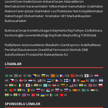
LeventÖzen
KadinGirisim
AnkaraYasam
AdanaMersin
Merhabaİzmir
KaravanHaber
YelkenHaber
KamuHaber
UcakHaber
MakineTamir
Iptidai
SilahHaber
LeoTheMaster.Net
KolayBilimHaber
HaberInegol
OtobanHaber
KiraHaber
AEY
MarkaHikayeleri
BulmacaHaber
BulmacaCevap
KomikKurbaga
KolayHarita
RayTurkiye
ZorBulmaca
KentveSağlık
LeventinMutfağı
Rayİhale
MeşhurBlog
TOKİEmlak
RaillyNews
AutonoumNews
BlauBahn
GareExpress
ArabRailNews
PersRail
BlauAutonom
GreekRail
Ferrovie24
StiriHub
DME
AutoRusNews
PromptsFile
RailwayNews EU
LISANLAR
AR
AZ
BN
BS
BG
CA
CEB
ZH-CN
CO
HR
CS
DA
NL
EN
ET
TL
FI
FR
DE
EL
IW
HI
IT
JA
KN
KK
LV
LT
MS
ML
NO
PL
PT
PA
RO
RU
SR
SK
SL
ES
SV
TG
TA
TE
TH
TR
UK
UR
VI
SPONSORLU LINKLER