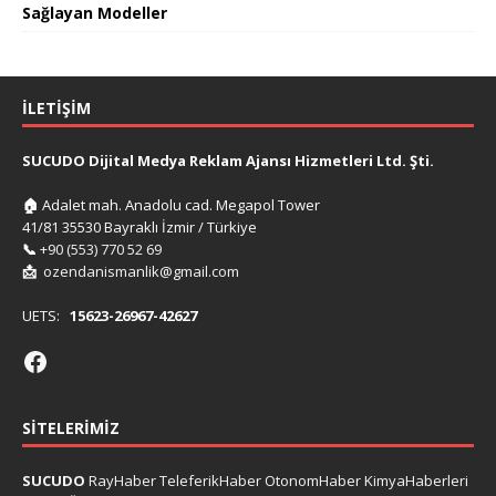
Sağlayan Modeller
İLETIŞIM
SUCUDO Dijital Medya Reklam Ajansı Hizmetleri Ltd. Şti.
🏠
Adalet mah. Anadolu cad. Megapol Tower
41/81 35530 Bayraklı İzmir / Türkiye
📞
+90 (553) 770 52 69
📩
ozendanismanlik@gmail.com
UETS:
15623-26967-42627
SITELERIMIZ
SUCUDO
RayHaber
TeleferikHaber
OtonomHaber
KimyaHaberleri