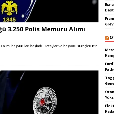
Esna
Dest
Fran
Grev
ü 3.250 Polis Memuru Alımı
O
lımı başvuruları başladı. Detaylar ve başvuru süreçleri için
Merc
Kamp
Ford’
Fat
Togg
Gene
Otom
Yüks
Elek
Kada