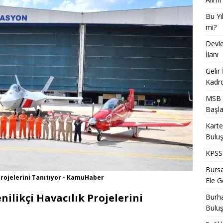
Bu Yı
mi?
Devle
İlanı
Gelir
Kadro
MSB T
Başla
Karte
Bulu
KPSS 
Bursa
Projelerini Tanıtıyor - KamuHaber
Ele Ge
ilikçi Havacılık Projelerini
Burha
Bulu