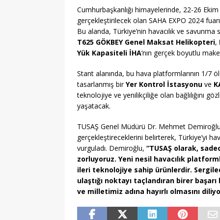
Cumhurbaşkanlığı himayelerinde, 22-26 Ekim t
gerçekleştirilecek olan SAHA EXPO 2024 fuarı i
Bu alanda, Türkiye’nin havacılık ve savunma s
T625 GÖKBEY Genel Maksat Helikopteri
,
Yük Kapasiteli İHA
’nın gerçek boyutlu maket
Stant alanında, bu hava platformlarının 1/7 ölç
tasarlanmış bir
Yer Kontrol İstasyonu
ve
K
teknolojiye ve yenilikçiliğe olan bağlılığını g
yaşatacak.
TUSAŞ Genel Müdürü Dr. Mehmet Demiroğlu
gerçekleştireceklerini belirterek, Türkiye’yi ha
vurguladı. Demiroğlu,
“TUSAŞ olarak, sadece
zorluyoruz. Yeni nesil havacılık platform
ileri teknolojiye sahip ürünlerdir. Sergi
ulaştığı noktayı taçlandıran birer başar
ve milletimiz adına hayırlı olmasını diliy