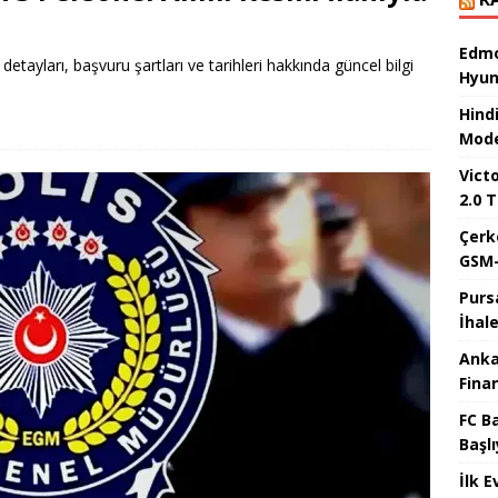
Edmo
detayları, başvuru şartları ve tarihleri hakkında güncel bilgi
Hyun
Hind
Mode
Victo
2.0 T
Çerk
GSM-
Purs
İhal
Anka
Fina
FC B
Başlı
İlk E