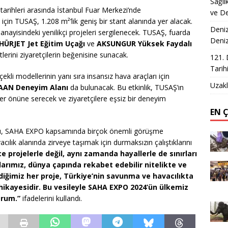
Sağlı
arihleri arasında İstanbul Fuar Merkezi’nde
ve De
çin TUSAŞ, 1.208 m²’lik geniş bir stant alanında yer alacak.
Deniz
anayisindeki yenilikçi projeleri sergilenecek. TUSAŞ, fuarda
Deni
HÜRJET Jet Eğitim Uçağı
ve
AKSUNGUR Yüksek Faydalı
lerini ziyaretçilerin beğenisine sunacak.
121. 
Tarih
ekli modellerinin yanı sıra insansız hava araçları için
Uzakl
AAN Deneyim Alanı
da bulunacak. Bu etkinlik, TUSAŞ’ın
özler önüne serecek ve ziyaretçilere eşsiz bir deneyim
EN 
, SAHA EXPO kapsamında birçok önemli görüşme
vacılık alanında zirveye taşımak için durmaksızın çalıştıklarını
 projelerle değil, aynı zamanda hayallerle de sınırları
larımız, dünya çapında rekabet edebilir nitelikte ve
lediğimiz her proje, Türkiye’nin savunma ve havacılıkta
ı hikayesidir. Bu vesileyle SAHA EXPO 2024’ün ülkemiz
orum.”
ifadelerini kullandı.