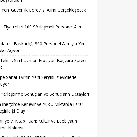
l Yeni Güvenlik Görevlisi Alımı Gerçekleşecek
t Tiyatroları 100 Sözleşmeli Personel Alım
 İdaresi Başkanlığı 860 Personel Alımıyla Yeni
lar Açıyor
eknik Sınıf Uzman Erbaşları Başvuru Süreci
dı
pe Sanat Evi’nin Yeni Sergisi İzleyicilerle
şuyor
Yerleştirme Sonuçları ve Sonuçların Detayları
 İnegöl’de Kenevir ve Yüklü Miktarda Esrar
çirildiği Olay
niye 7. Kitap Fuarı: Kültür ve Edebiyatın
şma Noktası