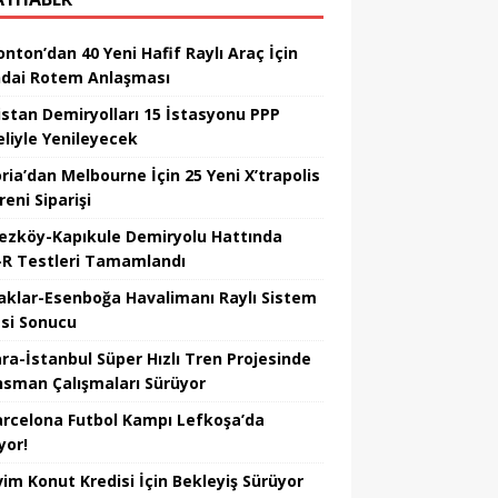
nton’dan 40 Yeni Hafif Raylı Araç İçin
dai Rotem Anlaşması
istan Demiryolları 15 İstasyonu PPP
liyle Yenileyecek
ria’dan Melbourne İçin 25 Yeni X’trapolis
reni Siparişi
ezköy-Kapıkule Demiryolu Hattında
R Testleri Tamamlandı
aklar-Esenboğa Havalimanı Raylı Sistem
esi Sonucu
ra-İstanbul Süper Hızlı Tren Projesinde
nsman Çalışmaları Sürüyor
arcelona Futbol Kampı Lefkoşa’da
yor!
vim Konut Kredisi İçin Bekleyiş Sürüyor