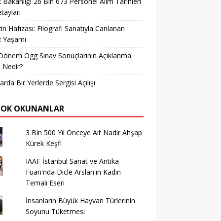
k Bakanlığı 26 Bin 673 Personel Alım Tarihleri
tayları
in Hafızası: Filografi Sanatıyla Canlanan
z Yaşamı
Dönem Ögg Sınav Sonuçlarının Açıklanma
i Nedir?
arda Bir Yerlerde Sergisi Açılışı
ÇOK OKUNANLAR
3 Bin 500 Yıl Önceye Ait Nadir Ahşap
Kürek Keşfi
IAAF İstanbul Sanat ve Antika
Fuarı'nda Dicle Arslan'ın Kadın
Temalı Eseri
İnsanların Büyük Hayvan Türlerinin
Soyunu Tüketmesi