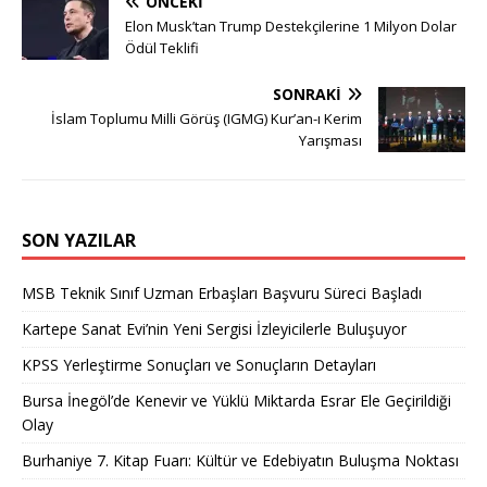
ÖNCEKI
Elon Musk’tan Trump Destekçilerine 1 Milyon Dolar
Ödül Teklifi
SONRAKI
İslam Toplumu Milli Görüş (IGMG) Kur’an-ı Kerim
Yarışması
SON YAZILAR
MSB Teknik Sınıf Uzman Erbaşları Başvuru Süreci Başladı
Kartepe Sanat Evi’nin Yeni Sergisi İzleyicilerle Buluşuyor
KPSS Yerleştirme Sonuçları ve Sonuçların Detayları
Bursa İnegöl’de Kenevir ve Yüklü Miktarda Esrar Ele Geçirildiği
Olay
Burhaniye 7. Kitap Fuarı: Kültür ve Edebiyatın Buluşma Noktası