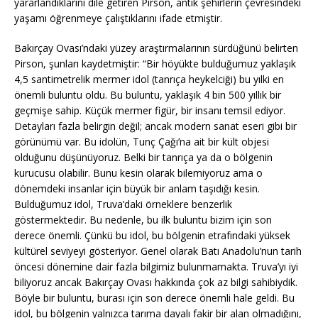
yararlandıklarını dile getiren Pirson, antik şehirlerin çevresindeki
yaşamı öğrenmeye çalıştıklarını ifade etmiştir.
Bakırçay Ovası’ndaki yüzey araştırmalarının sürdüğünü belirten
Pirson, şunları kaydetmiştir: “Bir höyükte bulduğumuz yaklaşık
4,5 santimetrelik mermer idol (tanrıça heykelciği) bu yılki en
önemli buluntu oldu. Bu buluntu, yaklaşık 4 bin 500 yıllık bir
geçmişe sahip. Küçük mermer figür, bir insanı temsil ediyor.
Detayları fazla belirgin değil; ancak modern sanat eseri gibi bir
görünümü var. Bu idolün, Tunç Çağı’na ait bir kült objesi
olduğunu düşünüyoruz. Belki bir tanrıça ya da o bölgenin
kurucusu olabilir. Bunu kesin olarak bilemiyoruz ama o
dönemdeki insanlar için büyük bir anlam taşıdığı kesin.
Bulduğumuz idol, Truva’daki örneklere benzerlik
göstermektedir. Bu nedenle, bu ilk buluntu bizim için son
derece önemli. Çünkü bu idol, bu bölgenin etrafındaki yüksek
kültürel seviyeyi gösteriyor. Genel olarak Batı Anadolu’nun tarih
öncesi dönemine dair fazla bilgimiz bulunmamakta. Truva’yı iyi
biliyoruz ancak Bakırçay Ovası hakkında çok az bilgi sahibiydik.
Böyle bir buluntu, burası için son derece önemli hale geldi. Bu
idol, bu bölgenin yalnızca tarıma dayalı fakir bir alan olmadığını,