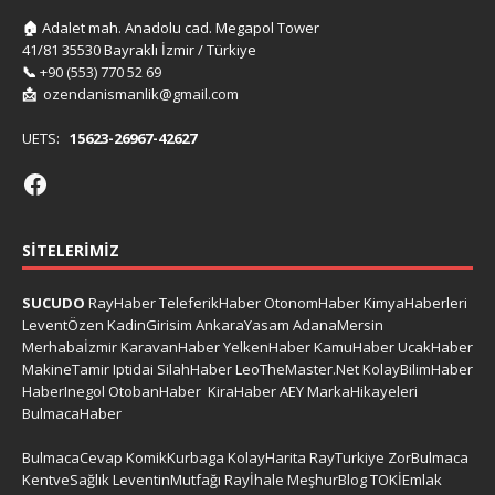
🏠
Adalet mah. Anadolu cad. Megapol Tower
41/81 35530 Bayraklı İzmir / Türkiye
📞
+90 (553) 770 52 69
📩
ozendanismanlik@gmail.com
UETS:
15623-26967-42627
SITELERIMIZ
SUCUDO
RayHaber
TeleferikHaber
OtonomHaber
KimyaHaberleri
LeventÖzen
KadinGirisim
AnkaraYasam
AdanaMersin
Merhabaİzmir
KaravanHaber
YelkenHaber
KamuHaber
UcakHaber
MakineTamir
Iptidai
SilahHaber
LeoTheMaster.Net
KolayBilimHaber
HaberInegol
OtobanHaber
KiraHaber
AEY
MarkaHikayeleri
BulmacaHaber
BulmacaCevap
KomikKurbaga
KolayHarita
RayTurkiye
ZorBulmaca
KentveSağlık
LeventinMutfağı
Rayİhale
MeşhurBlog
TOKİEmlak