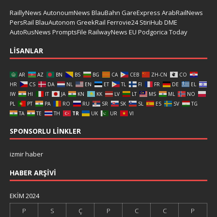
RaillyNews
AutonoumNews
BlauBahn
GareExpress
ArabRailNews
PersRail
BlauAutonom
GreekRail
Ferrovie24
StiriHub
DME
AutoRusNews
PromptsFile
RailwayNews EU
Podgorica Today
LISANLAR
AR
AZ
BN
BS
BG
CA
CEB
ZH-CN
CO
HR
CS
DA
NL
EN
ET
TL
FI
FR
DE
EL
IW
HI
IT
JA
KN
KK
LV
LT
MS
ML
NO
PL
PT
PA
RO
RU
SR
SK
SL
ES
SV
TG
TA
TE
TH
TR
UK
UR
VI
SPONSORLU LINKLER
izmir haber
HABER ARŞIVI
EKIM 2024
P
S
Ç
P
C
C
P