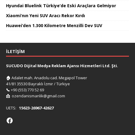
Hyundai Bluelink Türkiye’de Eski Araçlara Gelmiyor
Xiaomi’nın Yeni SUV Aracı Rekor Kırdı
Huawei’den 1.300 Kilometre Menzilli Dev SUV
İLETIŞIM
SUCUDO Dijital Medya Reklam Ajansı Hizmetleri Ltd. Şti.
🏠
Adalet mah. Anadolu cad. Megapol Tower
41/81 35530 Bayraklı İzmir / Türkiye
📞
+90 (553) 770 52 69
📩
ozendanismanlik@gmail.com
UETS:
15623-26967-42627