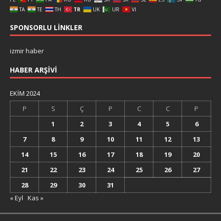
TA
TE
TH
TR
UK
UR
VI
SPONSORLU LINKLER
izmir haber
HABER ARŞIVI
EKIM 2024
P
S
Ç
P
C
C
P
1
2
3
4
5
6
7
8
9
10
11
12
13
14
15
16
17
18
19
20
21
22
23
24
25
26
27
28
29
30
31
« Eyl
Kas »