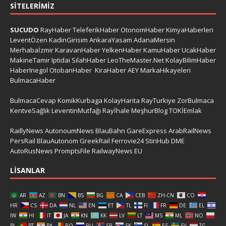
SITELERIMIZ
SUCUDO
RayHaber
TeleferikHaber
OtonomHaber
KimyaHaberleri
LeventÖzen
KadinGirisim
AnkaraYasam
AdanaMersin
Merhabaİzmir
KaravanHaber
YelkenHaber
KamuHaber
UcakHaber
MakineTamir
Iptidai
SilahHaber
LeoTheMaster.Net
KolayBilimHaber
HaberInegol
OtobanHaber
KiraHaber
AEY
MarkaHikayeleri
BulmacaHaber
BulmacaCevap
KomikKurbaga
KolayHarita
RayTurkiye
ZorBulmaca
KentveSağlık
LeventinMutfağı
Rayİhale
MeşhurBlog
TOKİEmlak
RaillyNews
AutonoumNews
BlauBahn
GareExpress
ArabRailNews
PersRail
BlauAutonom
GreekRail
Ferrovie24
StiriHub
DME
AutoRusNews
PromptsFile
RailwayNews EU
LISANLAR
AR
AZ
BN
BS
BG
CA
CEB
ZH-CN
CO
HR
CS
DA
NL
EN
ET
TL
FI
FR
DE
EL
IW
HI
IT
JA
KN
KK
LV
LT
MS
ML
NO
PL
PT
PA
RO
RU
SR
SK
SL
ES
SV
TG