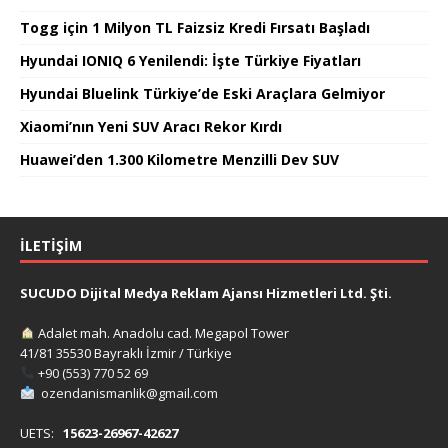
Togg için 1 Milyon TL Faizsiz Kredi Fırsatı Başladı
Hyundai IONIQ 6 Yenilendi: İşte Türkiye Fiyatları
Hyundai Bluelink Türkiye’de Eski Araçlara Gelmiyor
Xiaomi’nın Yeni SUV Aracı Rekor Kırdı
Huawei’den 1.300 Kilometre Menzilli Dev SUV
İLETIŞIM
SUCUDO Dijital Medya Reklam Ajansı Hizmetleri Ltd. Şti.
Adalet mah. Anadolu cad. Megapol Tower
41/81 35530 Bayraklı İzmir / Türkiye
+90 (553) 770 52 69
ozendanismanlik@gmail.com
UETS:
15623-26967-42627