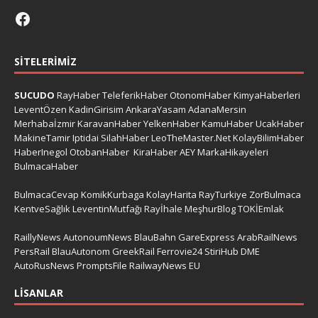
SITELERIMIZ
SUCUDO
RayHaber
TeleferikHaber
OtonomHaber
KimyaHaberleri
LeventÖzen
KadinGirisim
AnkaraYasam
AdanaMersin
Merhabaİzmir
KaravanHaber
YelkenHaber
KamuHaber
UcakHaber
MakineTamir
Iptidai
SilahHaber
LeoTheMaster.Net
KolayBilimHaber
HaberInegol
OtobanHaber
KiraHaber
AEY
MarkaHikayeleri
BulmacaHaber
BulmacaCevap
KomikKurbaga
KolayHarita
RayTurkiye
ZorBulmaca
KentveSağlık
LeventinMutfağı
Rayİhale
MeşhurBlog
TOKİEmlak
RaillyNews
AutonoumNews
BlauBahn
GareExpress
ArabRailNews
PersRail
BlauAutonom
GreekRail
Ferrovie24
StiriHub
DME
AutoRusNews
PromptsFile
RailwayNews EU
LISANLAR