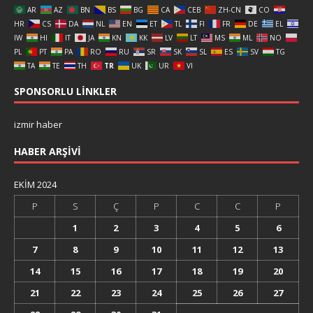
AR
AZ
BN
BS
BG
CA
CEB
ZH-CN
CO
HR
CS
DA
NL
EN
ET
TL
FI
FR
DE
EL
IW
HI
IT
JA
KN
KK
LV
LT
MS
ML
NO
PL
PT
PA
RO
RU
SR
SK
SL
ES
SV
TG
TA
TE
TH
TR
UK
UR
VI
SPONSORLU LINKLER
izmir haber
HABER ARŞIVI
EKIM 2024
P
S
Ç
P
C
C
P
1
2
3
4
5
6
7
8
9
10
11
12
13
14
15
16
17
18
19
20
21
22
23
24
25
26
27