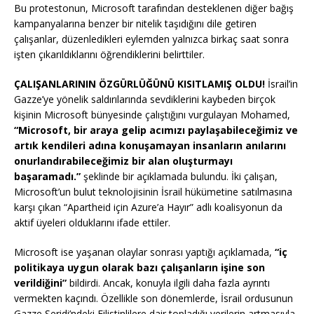
Bu protestonun, Microsoft tarafından desteklenen diğer bağış
kampanyalarına benzer bir nitelik taşıdığını dile getiren
çalışanlar, düzenledikleri eylemden yalnızca birkaç saat sonra
işten çıkarıldıklarını öğrendiklerini belirttiler.
ÇALIŞANLARININ ÖZGÜRLÜĞÜNÜ KISITLAMIŞ OLDU!
İsrail’in
Gazze’ye yönelik saldırılarında sevdiklerini kaybeden birçok
kişinin Microsoft bünyesinde çalıştığını vurgulayan Mohamed,
“Microsoft, bir araya gelip acımızı paylaşabileceğimiz ve
artık kendileri adına konuşamayan insanların anılarını
onurlandırabileceğimiz bir alan oluşturmayı
başaramadı.”
şeklinde bir açıklamada bulundu. İki çalışan,
Microsoft’un bulut teknolojisinin İsrail hükümetine satılmasına
karşı çıkan “Apartheid için Azure’a Hayır” adlı koalisyonun da
aktif üyeleri olduklarını ifade ettiler.
Microsoft ise yaşanan olaylar sonrası yaptığı açıklamada,
“iç
politikaya uygun olarak bazı çalışanların işine son
verildiğini”
bildirdi. Ancak, konuyla ilgili daha fazla ayrıntı
vermekten kaçındı. Özellikle son dönemlerde, İsrail ordusunun
Gazze Şeridi’ndeki Filistinlilere dair topladığı verilerin artmasıyla