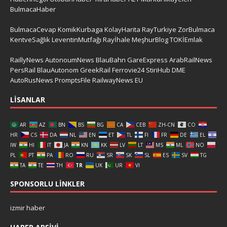
BulmacaHaber
BulmacaCevap
KomikKurbaga
KolayHarita
RayTurkiye
ZorBulmaca
KentveSağlık
LeventinMutfağı
Rayİhale
MeşhurBlog
TOKİEmlak
RaillyNews
AutonoumNews
BlauBahn
GareExpress
ArabRailNews
PersRail
BlauAutonom
GreekRail
Ferrovie24
StiriHub
DME
AutoRusNews
PromptsFile
RailwayNews EU
LISANLAR
AR
AZ
BN
BS
BG
CA
CEB
ZH-CN
CO
HR
CS
DA
NL
EN
ET
TL
FI
FR
DE
EL
IW
HI
IT
JA
KN
KK
LV
LT
MS
ML
NO
PL
PT
PA
RO
RU
SR
SK
SL
ES
SV
TG
TA
TE
TH
TR
UK
UR
VI
SPONSORLU LINKLER
izmir haber