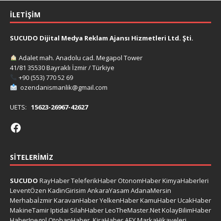
İLETIŞIM
SUCUDO Dijital Medya Reklam Ajansı Hizmetleri Ltd. Şti.
Adalet mah. Anadolu cad. Megapol Tower
41/81 35530 Bayraklı İzmir / Türkiye
+90 (553) 770 52 69
ozendanismanlik@gmail.com
UETS:
15623-26967-42627
SITELERIMIZ
SUCUDO
RayHaber
TeleferikHaber
OtonomHaber
KimyaHaberleri
LeventÖzen
KadinGirisim
AnkaraYasam
AdanaMersin
Merhabaİzmir
KaravanHaber
YelkenHaber
KamuHaber
UcakHaber
MakineTamir
Iptidai
SilahHaber
LeoTheMaster.Net
KolayBilimHaber
HaberInegol
OtobanHaber
KiraHaber
AEY
MarkaHikayeleri