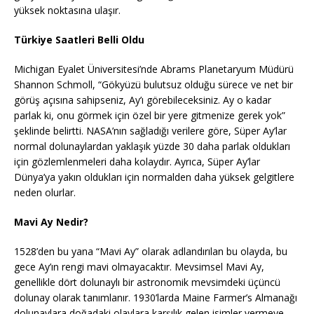
yüksek noktasına ulaşır.
Türkiye Saatleri Belli Oldu
Michigan Eyalet Üniversitesi’nde Abrams Planetaryum Müdürü
Shannon Schmoll, “Gökyüzü bulutsuz olduğu sürece ve net bir
görüş açısına sahipseniz, Ay’ı görebileceksiniz. Ay o kadar
parlak ki, onu görmek için özel bir yere gitmenize gerek yok”
şeklinde belirtti. NASA’nın sağladığı verilere göre, Süper Ay’lar
normal dolunaylardan yaklaşık yüzde 30 daha parlak oldukları
için gözlemlenmeleri daha kolaydır. Ayrıca, Süper Ay’lar
Dünya’ya yakın oldukları için normalden daha yüksek gelgitlere
neden olurlar.
Mavi Ay Nedir?
1528’den bu yana “Mavi Ay” olarak adlandırılan bu olayda, bu
gece Ay’ın rengi mavi olmayacaktır. Mevsimsel Mavi Ay,
genellikle dört dolunaylı bir astronomik mevsimdeki üçüncü
dolunay olarak tanımlanır. 1930’larda Maine Farmer’s Almanağı
dolunaylara doğadaki olaylara karşılık gelen isimler vermeye