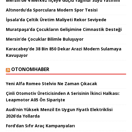
Mersin’de 4 Merkez İlçeye Güçlü Yağmur Suyu Yatırımı
Altınordu’da Sporculara Modern Spor Tesisi
İpsala’da Çeltik Üretim Maliyeti Rekor Seviyede
Muratpaşa’da Çocukların Gelişimine Cimnastik Desteği
Mersin’de Çocuklar Bilimle Buluşuyor
Karacabey’de 38 Bin 850 Dekar Arazi Modern Sulamaya
Kavuşuyor
OTONOMHABER
Yeni Alfa Romeo Stelvio Ne Zaman Çıkacak
Çinli Otomotiv Üreticisinden A Serisinin İkinci Halkası:
Leapmotor A05 Ön Siparişte
Audi’nin Yüksek Menzil En Uygun Fiyatlı Elektriklisi
2026’da Yollarda
Ford’dan Sıfır Araç Kampanyaları