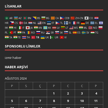
LISANLAR
AR
AZ
BN
BS
BG
CA
CEB
ZH-CN
CO
HR
CS
DA
NL
EN
ET
TL
FI
FR
DE
EL
IW
HI
IT
JA
KN
KK
LV
LT
MS
ML
NO
PL
PT
PA
RO
RU
SR
SK
SL
ES
SV
TG
TA
TE
TH
TR
UK
UR
VI
SPONSORLU LINKLER
izmir haber
HABER ARŞIVI
AĞUSTOS 2024
P
S
Ç
P
C
C
P
1
2
3
4
5
6
7
8
9
10
11