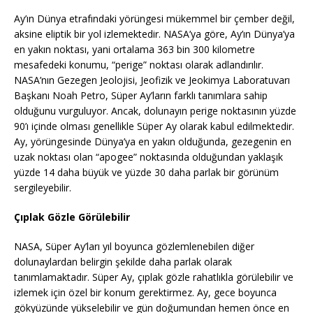
Ay’ın Dünya etrafındaki yörüngesi mükemmel bir çember değil,
aksine eliptik bir yol izlemektedir. NASA’ya göre, Ay’ın Dünya’ya
en yakın noktası, yani ortalama 363 bin 300 kilometre
mesafedeki konumu, “perige” noktası olarak adlandırılır.
NASA’nın Gezegen Jeolojisi, Jeofizik ve Jeokimya Laboratuvarı
Başkanı Noah Petro, Süper Ay’ların farklı tanımlara sahip
olduğunu vurguluyor. Ancak, dolunayın perige noktasının yüzde
90’ı içinde olması genellikle Süper Ay olarak kabul edilmektedir.
Ay, yörüngesinde Dünya’ya en yakın olduğunda, gezegenin en
uzak noktası olan “apogee” noktasında olduğundan yaklaşık
yüzde 14 daha büyük ve yüzde 30 daha parlak bir görünüm
sergileyebilir.
Çıplak Gözle Görülebilir
NASA, Süper Ay’ları yıl boyunca gözlemlenebilen diğer
dolunaylardan belirgin şekilde daha parlak olarak
tanımlamaktadır. Süper Ay, çıplak gözle rahatlıkla görülebilir ve
izlemek için özel bir konum gerektirmez. Ay, gece boyunca
gökyüzünde yükselebilir ve gün doğumundan hemen önce en