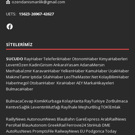
📩
ozendanismanlik@gmail.com
UETS:
15623-26967-42627
SITELERIMIZ
SUCUDO
RayHaber
TeleferikHaber
OtonomHaber
KimyaHaberleri
LeventÖzen
KadinGirisim
AnkaraYasam
AdanaMersin
Merhabaİzmir
KaravanHaber
YelkenHaber
KamuHaber
UcakHaber
MakineTamir
Iptidai
SilahHaber
LeoTheMaster.Net
KolayBilimHaber
HaberInegol
OtobanHaber
KiraHaber
AEY
MarkaHikayeleri
BulmacaHaber
BulmacaCevap
KomikKurbaga
KolayHarita
RayTurkiye
ZorBulmaca
KentveSağlık
LeventinMutfağı
Rayİhale
MeşhurBlog
TOKİEmlak
RaillyNews
AutonoumNews
BlauBahn
GareExpress
ArabRailNews
PersRail
BlauAutonom
GreekRail
Ferrovie24
StiriHub
DME
AutoRusNews
PromptsFile
RailwayNews EU
Podgorica Today