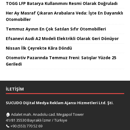
TOGG LFP Batarya Kullanımını Resmi Olarak Doğruladı
Her Ay Masraf Çıkaran Arabalara Veda: İşte En Dayanıklı
Otomobiller
Temmuz Ayının En Çok Satılan Sıfır Otomobilleri
Efsanevi Audi A2 Modeli Elektrikli Olarak Geri Dönüyor
Nissan İlk Çeyrekte Kâra Döndü
Otomotiv Pazarında Temmuz Freni: Satışlar Yüzde 25
Geriledi
İLETIŞIM
SUCUDO Dijital Medya Reklam Ajansı Hizmetleri Ltd. Şti.
🏠
Adalet mah. Anadolu cad. Megapol Tower
41/81 35530 Bayraklı İzmir / Türkiye
📞
+90 (553) 770 52 69