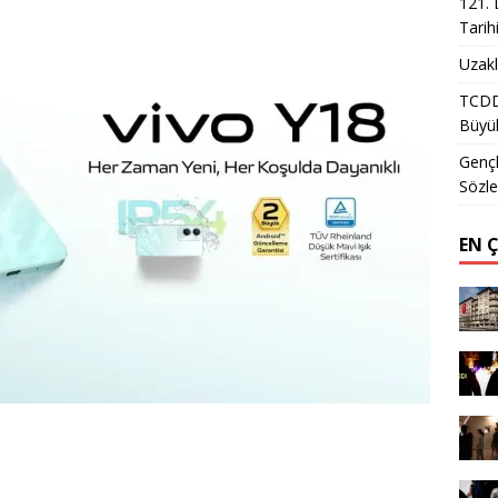
121. 
Tarih
Uzakl
TCDD 
Büyük
Gençl
Sözle
EN 