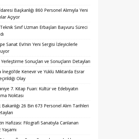
 İdaresi Başkanlığı 860 Personel Alımıyla Yeni
lar Açıyor
eknik Sınıf Uzman Erbaşları Başvuru Süreci
dı
pe Sanat Evi’nin Yeni Sergisi İzleyicilerle
şuyor
Yerleştirme Sonuçları ve Sonuçların Detayları
 İnegöl’de Kenevir ve Yüklü Miktarda Esrar
çirildiği Olay
niye 7. Kitap Fuarı: Kültür ve Edebiyatın
şma Noktası
k Bakanlığı 26 Bin 673 Personel Alım Tarihleri
tayları
in Hafızası: Filografi Sanatıyla Canlanan
z Yaşamı