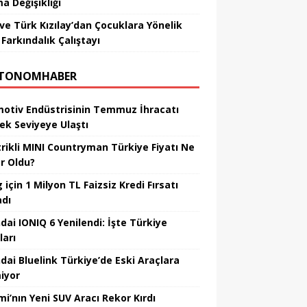
a Değişikliği
ve Türk Kızılay’dan Çocuklara Yönelik
Farkındalık Çalıştayı
TONOMHABER
otiv Endüstrisinin Temmuz İhracatı
ek Seviyeye Ulaştı
trikli MINI Countryman Türkiye Fiyatı Ne
r Oldu?
için 1 Milyon TL Faizsiz Kredi Fırsatı
adı
dai IONIQ 6 Yenilendi: İşte Türkiye
ları
dai Bluelink Türkiye’de Eski Araçlara
iyor
mi’nın Yeni SUV Aracı Rekor Kırdı