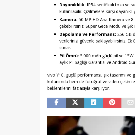
Dayanıklılık:
IP54 sertifikalı toza ve s
kullanılabilir. Çizilmelere karşı dayanıkl
Kamera:
50 MP HD Ana Kamera ve 8 MP 
çekebilirsiniz. Süper Gece Modu ve Şık Po
Depolama ve Performans:
256 GB de
verilerinizi güvenle saklayabilirsiniz. 
sunar.
Pil Ömrü:
5.000 mAh güçlü pil ve 15W hız
aylık Pil Sağlığı Garantisi ve Android Gü
vivo Y18, güçlü performansı, şık tasarımı ve g
kullanımda hem de fotoğraf ve video çekimler
beklentilerini fazlasıyla karşılıyor.