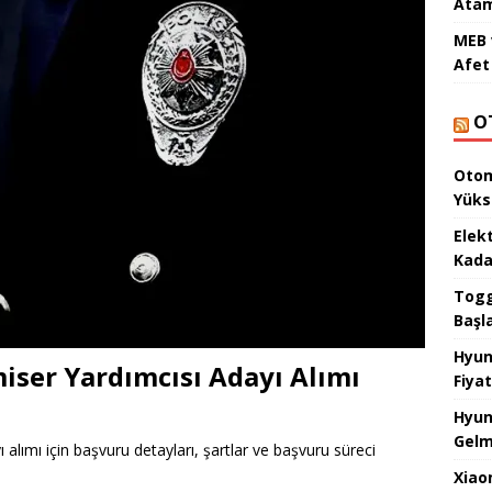
Atam
MEB 
Afet 
O
Otom
Yüks
Elek
Kada
Togg 
Başl
Hyun
iser Yardımcısı Adayı Alımı
Fiyat
Hyun
Gelm
alımı için başvuru detayları, şartlar ve başvuru süreci
Xiao