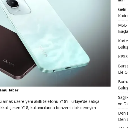
Gelir
Kadro
MSB T
Başla
Karte
Bulu
KPSS 
Bursa
Ele Ge
Burha
Bulu
 KamuHaber
Sağlı
rşılamak üzere yeni akıllı telefonu Y18’i Türkiye’de satışa
ve De
dikkat çeken Y18, kullanıcılarına benzersiz bir deneyim
Deniz
Deni