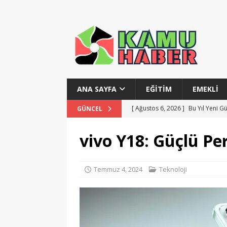
ANA SAYFA
EĞITIM
EMEKLI
[ Ağustos 6, 2026 ]
Bu Yıl Yeni G
GÜNCEL
[ Ağustos 6, 2026 ]
Devlet Tiyatr
vivo Y18: Güçlü Pe
[ Ağustos 6, 2026 ]
Gelir İdaresi
[ Temmuz 28, 2026 ]
MSB Teknik 
Temmuz 4, 2024
Teknoloji
[ Ağustos 6, 2026 ]
Polis Akademi