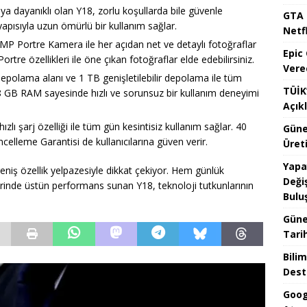
uya dayanıklı olan Y18, zorlu koşullarda bile güvenle
GTA 
ı yapısıyla uzun ömürlü bir kullanım sağlar.
Netfl
Portre Kamera ile her açıdan net ve detaylı fotoğraflar
Epic
rtre özellikleri ile öne çıkan fotoğraflar elde edebilirsiniz.
Vere
polama alanı ve 1 TB genişletilebilir depolama ile tüm
TÜİK’
Ek 8 GB RAM sayesinde hızlı ve sorunsuz bir kullanım deneyimi
Açık
lı şarj özelliği ile tüm gün kesintisiz kullanım sağlar. 40
Güne
ncelleme Garantisi de kullanıcılarına güven verir.
Üreti
Yapa
eniş özellik yelpazesiyle dikkat çekiyor. Hem günlük
Değiş
inde üstün performans sunan Y18, teknoloji tutkunlarının
Bulu
Güne
Tari
Bilim
Dest
Goog