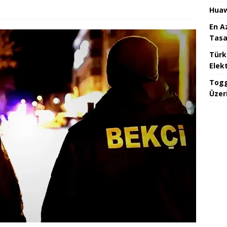
Huaw
En A
Tasa
Türk
Elekt
Togg
Üzeri