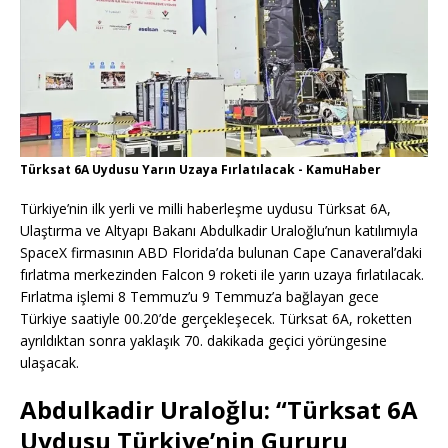
Türksat 6A Uydusu Yarın Uzaya Fırlatılacak - KamuHaber
Türkiye’nin ilk yerli ve milli haberleşme uydusu Türksat 6A,
Ulaştırma ve Altyapı Bakanı Abdulkadir Uraloğlu’nun katılımıyla
SpaceX firmasının ABD Florida’da bulunan Cape Canaveral’daki
fırlatma merkezinden Falcon 9 roketi ile yarın uzaya fırlatılacak.
Fırlatma işlemi 8 Temmuz’u 9 Temmuz’a bağlayan gece
Türkiye saatiyle 00.20’de gerçekleşecek. Türksat 6A, roketten
ayrıldıktan sonra yaklaşık 70. dakikada geçici yörüngesine
ulaşacak.
Abdulkadir Uraloğlu: “Türksat 6A
Uydusu Türkiye’nin Gururu