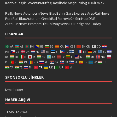
KentveSağlık
LeventinMutfağı
Rayİhale
MeşhurBlog
TOKİEmlak
RaillyNews
AutonoumNews
BlauBahn
GareExpress
ArabRailNews
PersRail
BlauAutonom
GreekRail
Ferrovie24
StiriHub
DME
AutoRusNews
PromptsFile
RailwayNews EU
Podgorica Today
LISANLAR
AR
AZ
BN
BS
BG
CA
CEB
ZH-CN
CO
HR
CS
DA
NL
EN
ET
TL
FI
FR
DE
EL
IW
HI
IT
JA
KN
KK
LV
LT
MS
ML
NO
PL
PT
PA
RO
RU
SR
SK
SL
ES
SV
TG
TA
TE
TH
TR
UK
UR
VI
SPONSORLU LINKLER
izmir haber
HABER ARŞIVI
TEMMUZ 2024