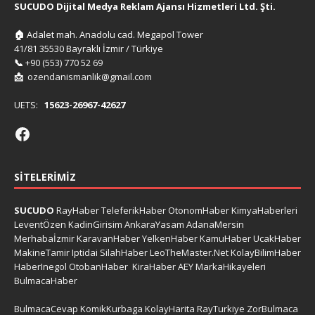
SUCUDO Dijital Medya Reklam Ajansı Hizmetleri Ltd. Şti.
🏠
Adalet mah. Anadolu cad. Megapol Tower
41/81 35530 Bayraklı İzmir / Türkiye
📞
+90 (553) 770 52 69
📩
ozendanismanlik@gmail.com
UETS:
15623-26967-42627
SITELERIMIZ
SUCUDO
RayHaber
TeleferikHaber
OtonomHaber
KimyaHaberleri
LeventÖzen
KadinGirisim
AnkaraYasam
AdanaMersin
Merhabaİzmir
KaravanHaber
YelkenHaber
KamuHaber
UcakHaber
MakineTamir
Iptidai
SilahHaber
LeoTheMaster.Net
KolayBilimHaber
HaberInegol
OtobanHaber
KiraHaber
AEY
MarkaHikayeleri
BulmacaHaber
BulmacaCevap
KomikKurbaga
KolayHarita
RayTurkiye
ZorBulmaca