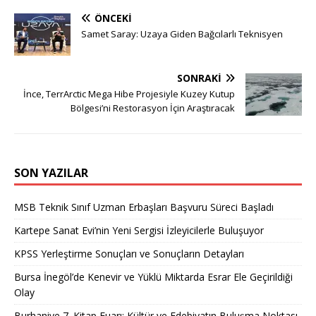
ÖNCEKI
Samet Saray: Uzaya Giden Bağcılarlı Teknisyen
SONRAKI
İnce, TerrArctic Mega Hibe Projesiyle Kuzey Kutup
Bölgesi’ni Restorasyon İçin Araştıracak
SON YAZILAR
MSB Teknik Sınıf Uzman Erbaşları Başvuru Süreci Başladı
Kartepe Sanat Evi’nin Yeni Sergisi İzleyicilerle Buluşuyor
KPSS Yerleştirme Sonuçları ve Sonuçların Detayları
Bursa İnegöl’de Kenevir ve Yüklü Miktarda Esrar Ele Geçirildiği
Olay
Burhaniye 7. Kitap Fuarı: Kültür ve Edebiyatın Buluşma Noktası