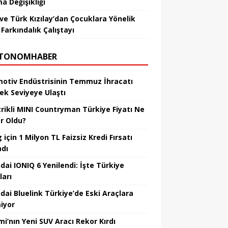
a Değişikliği
ve Türk Kızılay’dan Çocuklara Yönelik
Farkındalık Çalıştayı
TONOMHABER
otiv Endüstrisinin Temmuz İhracatı
ek Seviyeye Ulaştı
trikli MINI Countryman Türkiye Fiyatı Ne
r Oldu?
için 1 Milyon TL Faizsiz Kredi Fırsatı
adı
dai IONIQ 6 Yenilendi: İşte Türkiye
ları
dai Bluelink Türkiye’de Eski Araçlara
iyor
mi’nın Yeni SUV Aracı Rekor Kırdı