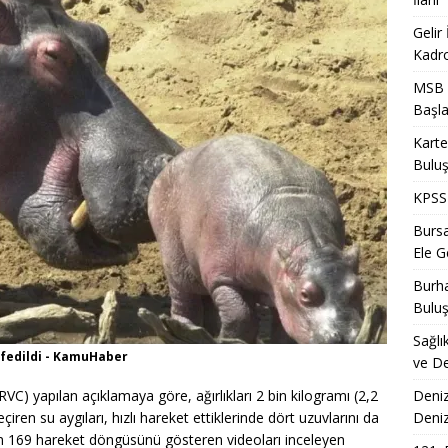
Gelir
Kadro
MSB T
Başla
Karte
Bulu
KPSS 
Bursa
Ele Ge
Burha
Bulu
Sağlı
eşfedildi - KamuHaber
ve De
Deniz
 (RVC) yapılan açıklamaya göre, ağırlıkları 2 bin kilogramı (2,2
Deni
ren su aygıları, hızlı hareket ettiklerinde dört uzuvlarını da
rının 169 hareket döngüsünü gösteren videoları inceleyen