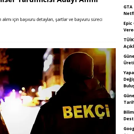
GTA 
Netfl
alımı için başvuru detayları, şartlar ve başvuru süreci
Epic
Vere
TÜİK’
Açık
Güne
Üreti
Yapa
Değiş
Bulu
Güne
Tari
Bilim
Dest
Goog