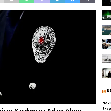
R
Nakl
Eksp
iser Yardımcısı Adayı Alımı