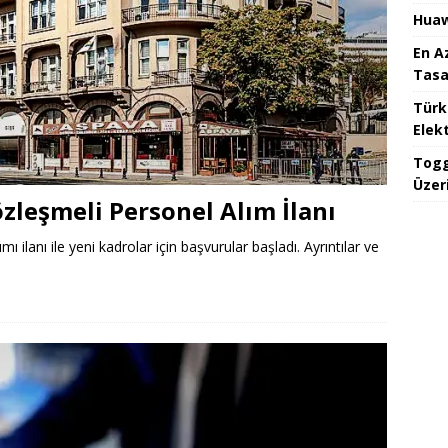
Huaw
En A
Tasa
Türk
Elekt
Togg
Üzeri
özleşmeli Personel Alım İlanı
ı ilanı ile yeni kadrolar için başvurular başladı. Ayrıntılar ve