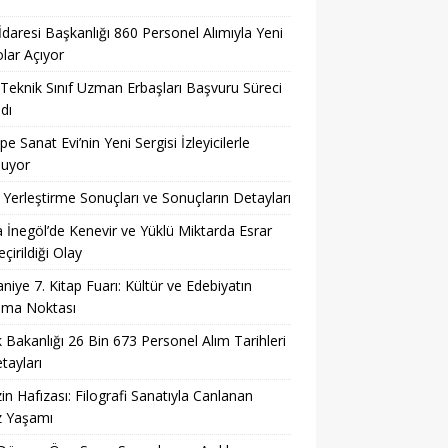
 İdaresi Başkanlığı 860 Personel Alımıyla Yeni
lar Açıyor
eknik Sınıf Uzman Erbaşları Başvuru Süreci
dı
pe Sanat Evi’nin Yeni Sergisi İzleyicilerle
şuyor
Yerleştirme Sonuçları ve Sonuçların Detayları
 İnegöl’de Kenevir ve Yüklü Miktarda Esrar
çirildiği Olay
niye 7. Kitap Fuarı: Kültür ve Edebiyatın
şma Noktası
k Bakanlığı 26 Bin 673 Personel Alım Tarihleri
tayları
in Hafızası: Filografi Sanatıyla Canlanan
z Yaşamı