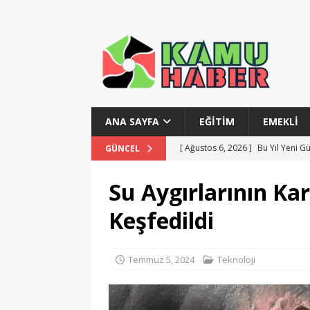
ANA SAYFA
EĞITIM
EMEKLI
[ Ağustos 6, 2026 ]
Bu Yıl Yeni G
GÜNCEL
[ Ağustos 6, 2026 ]
Devlet Tiyatr
Su Aygırlarının Kar
[ Ağustos 6, 2026 ]
Gelir İdaresi
Keşfedildi
[ Temmuz 28, 2026 ]
MSB Teknik 
[ Ağustos 6, 2026 ]
Polis Akademi
Temmuz 5, 2024
Teknoloji