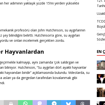
121. 
ının her adımının yaklaşık yüzde 15’ini yerden yüksekte
Tarih
Uzakl
TCDD 
Büyük
omekanik profesörü olan John Hutchinson, su aygırlarının
Gençl
ey bilindiğini belirtti. Hutchinson’a göre, su aygırları
Sözle
uyordu ve onları incelemek gerçekten zordu.
er Hayvanlardan
EN 
geçirmekle kalmayıp, aynı zamanda ‘çok saldırgan ve
ları biliniyor. Hutchinson, “Su aygırları dört ayaklı hayvanlar
ki hayvandan biridir” açıklamasında bulundu. Videolarda, su
veya aslan ya da gergedan tarafından kovalanmak gibi
ndi.