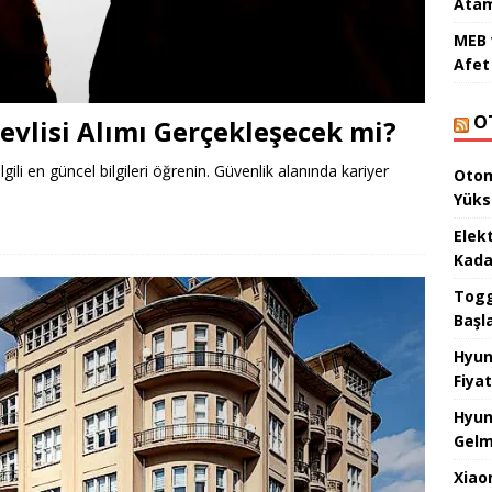
Atam
MEB 
Afet 
O
evlisi Alımı Gerçekleşecek mi?
ilgili en güncel bilgileri öğrenin. Güvenlik alanında kariyer
Otom
Yüks
Elek
Kada
Togg 
Başl
Hyun
Fiyat
Hyun
Gelm
Xiao