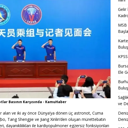
Gelir
Kadro
MSB T
Başla
Karte
Bulu
KPSS 
Bursa
Ele Ge
Burha
Bulu
Sağlı
tlar Basının Karşısında - KamuHaber
ve De
Deniz
er alan ve iki ay önce Dünya’ya dönen üç astronot, Cuma
Deni
ngbo, Tang Shengjie ve Jiang Xinlin’den oluşan mürettebatın
leri, dayanıklılıkları ile kardiyopulmoner egzersiz fonksiyonları