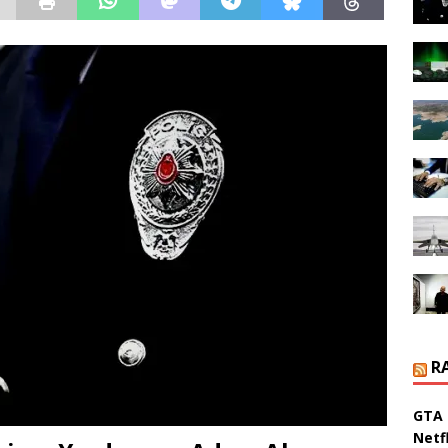
R
GTA 
Netfl