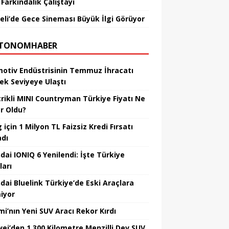
Farkındalık Çalıştayı
eli’de Gece Sineması Büyük İlgi Görüyor
TONOMHABER
otiv Endüstrisinin Temmuz İhracatı
ek Seviyeye Ulaştı
trikli MINI Countryman Türkiye Fiyatı Ne
r Oldu?
için 1 Milyon TL Faizsiz Kredi Fırsatı
adı
dai IONIQ 6 Yenilendi: İşte Türkiye
ları
dai Bluelink Türkiye’de Eski Araçlara
iyor
mi’nın Yeni SUV Aracı Rekor Kırdı
ei’den 1.300 Kilometre Menzilli Dev SUV