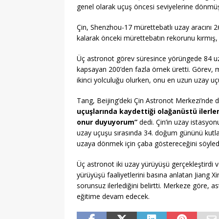
genel olarak uçuş öncesi seviyelerine dönm
Çin, Shenzhou-17 mürettebatlı uzay aracını 26
kalarak önceki mürettebatın rekorunu kırmış
Üç astronot görev süresince yörüngede 84 uz
kapsayan 200’den fazla örnek üretti. Görev
ikinci yolculuğu olurken, onu en uzun uzay uçu
Tang, Beijing’deki Çin Astronot Merkezi’nde 
uçuşlarında kaydettiği olağanüstü ilerl
onur duyuyorum”
dedi. Çin’in uzay istasyo
uzay uçuşu sırasında 34. doğum gününü kutlad
uzaya dönmek için çaba göstereceğini söyled
Üç astronot iki uzay yürüyüşü gerçekleştirdi v
yürüyüşü faaliyetlerini basına anlatan Jiang X
sorunsuz ilerlediğini belirtti. Merkeze göre, 
eğitime devam edecek.