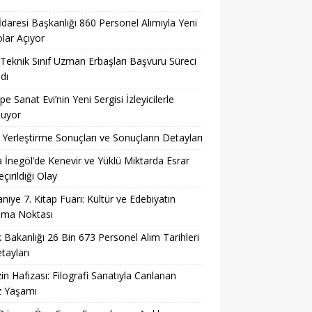
 İdaresi Başkanlığı 860 Personel Alımıyla Yeni
lar Açıyor
eknik Sınıf Uzman Erbaşları Başvuru Süreci
dı
pe Sanat Evi’nin Yeni Sergisi İzleyicilerle
şuyor
Yerleştirme Sonuçları ve Sonuçların Detayları
 İnegöl’de Kenevir ve Yüklü Miktarda Esrar
çirildiği Olay
niye 7. Kitap Fuarı: Kültür ve Edebiyatın
şma Noktası
k Bakanlığı 26 Bin 673 Personel Alım Tarihleri
tayları
in Hafızası: Filografi Sanatıyla Canlanan
z Yaşamı