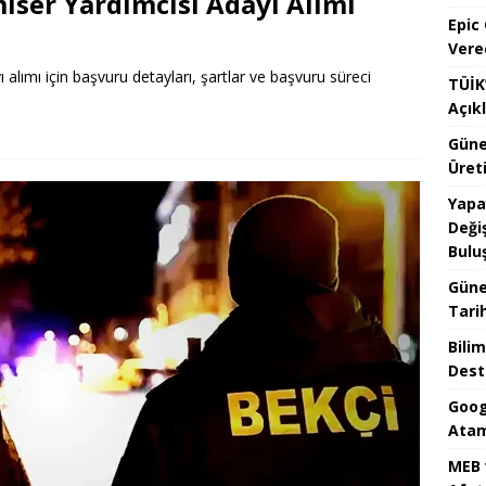
iser Yardımcısı Adayı Alımı
Epic
Vere
alımı için başvuru detayları, şartlar ve başvuru süreci
TÜİK’
Açık
Güne
Üreti
Yapa
Değiş
Bulu
Güne
Tari
Bilim
Dest
Goog
Atam
MEB 