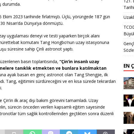
121. 
üş durumda.
Tarih
 Ekim 2023 tarihinde fırlatmıştı. Üçlü, yörüngede 187 gün
Uzakl
, 30 Nisan’da Dünya’ya dönmüştü.
TCDD 
Büyük
ay uygulaması deneyi ve testi yaparken birçok alanı
, mürettebat komutanı Tang Hongbo’nun uzay istasyonuna
Gençl
şu süresine sahip Çinli astronot yaptı.
Sözle
düzenlenen basın toplantısında,
“Çin’in insanlı uzay
EN 
emelere tanıklık etmekten ve bunlara katılmaktan
nuna ayak basan en genç astronot olan Tang Shengjie, ilk
ı. Tang, eğitimini sürdüreceğini ve en kısa sürede tekrardan
i.
e Çin’in ilk araç dışı bakım görevini tamamladı. Uzay
inlin, sürecin önceden verilen kapsamlı eğitim sayesinde
astronotlar tüm sağlık kontrollerinden geçtikten sonra düzenli