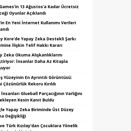
 Games’in 13 Ağustos’a Kadar Ücretsiz
ceği Oyunlar Açıklandı
in En Yeni İnternet Kullanımı Verileri
landı
y Kore’de Yapay Zeka Destekli Şarkı
mine İlişkin Telif Hakkı Kararı
y Zeka Okuma Alışkanlıklarını
tiriyor: İnsanlar Daha Az Kitapla
şuyor
ş Yüzeyinin En Ayrıntılı Görüntüsü:
hi Çözünürlük Rekoru Kırıldı
 İnsanları Glueball Parçacığının Varlığını
ekleyen Kesin Kanıt Buldu
le Yapay Zeka Biriminde Üst Düzey
a Değişikliği
ve Türk Kızılay’dan Çocuklara Yönelik