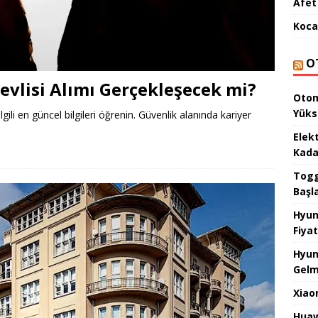
Afet 
Koca
O
evlisi Alımı Gerçekleşecek mi?
Otom
Yüks
ilgili en güncel bilgileri öğrenin. Güvenlik alanında kariyer
Elek
Kada
Togg 
Başl
Hyun
Fiyat
Hyun
Gelm
Xiao
Huaw