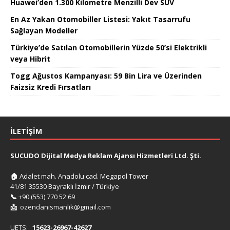
Huawei’den 1.300 Kilometre Menzilli Dev SUV
En Az Yakan Otomobiller Listesi: Yakıt Tasarrufu
Sağlayan Modeller
Türkiye’de Satılan Otomobillerin Yüzde 50’si Elektrikli
veya Hibrit
Togg Ağustos Kampanyası: 59 Bin Lira ve Üzerinden
Faizsiz Kredi Fırsatları
İLETIŞIM
SUCUDO Dijital Medya Reklam Ajansı Hizmetleri Ltd. Şti.
🏠
Adalet mah. Anadolu cad. Megapol Tower
41/81 35530 Bayraklı İzmir / Türkiye
📞
+90 (553) 770 52 69
📩
ozendanismanlik@gmail.com
UETS:
15623-26967-42627