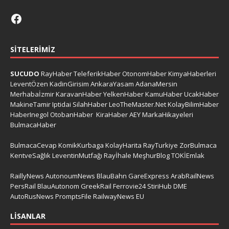
SITELERIMIZ
SUCUDO
RayHaber
TeleferikHaber
OtonomHaber
KimyaHaberleri
LeventÖzen
KadinGirisim
AnkaraYasam
AdanaMersin
Merhabaİzmir
KaravanHaber
YelkenHaber
KamuHaber
UcakHaber
MakineTamir
Iptidai
SilahHaber
LeoTheMaster.Net
KolayBilimHaber
HaberInegol
OtobanHaber
KiraHaber
AEY
MarkaHikayeleri
BulmacaHaber
BulmacaCevap
KomikKurbaga
KolayHarita
RayTurkiye
ZorBulmaca
KentveSağlık
LeventinMutfağı
Rayİhale
MeşhurBlog
TOKİEmlak
RaillyNews
AutonoumNews
BlauBahn
GareExpress
ArabRailNews
PersRail
BlauAutonom
GreekRail
Ferrovie24
StiriHub
DME
AutoRusNews
PromptsFile
RailwayNews EU
LISANLAR