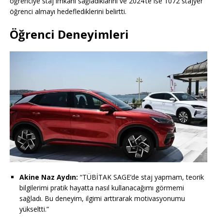
öğrenciye staj imkanı sağladıklarını ve 2024’te ise 1072 stajyer
öğrenci almayı hedeflediklerini belirtti.
Öğrenci Deneyimleri
Akine Naz Aydın:
“TÜBİTAK SAGE’de staj yapmam, teorik
bilgilerimi pratik hayatta nasıl kullanacağımı görmemi
sağladı. Bu deneyim, ilgimi arttırarak motivasyonumu
yükseltti.”