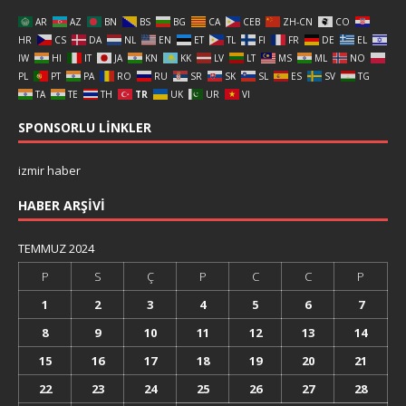
AR
AZ
BN
BS
BG
CA
CEB
ZH-CN
CO
HR
CS
DA
NL
EN
ET
TL
FI
FR
DE
EL
IW
HI
IT
JA
KN
KK
LV
LT
MS
ML
NO
PL
PT
PA
RO
RU
SR
SK
SL
ES
SV
TG
TA
TE
TH
TR
UK
UR
VI
SPONSORLU LINKLER
izmir haber
HABER ARŞIVI
TEMMUZ 2024
P
S
Ç
P
C
C
P
1
2
3
4
5
6
7
8
9
10
11
12
13
14
15
16
17
18
19
20
21
22
23
24
25
26
27
28