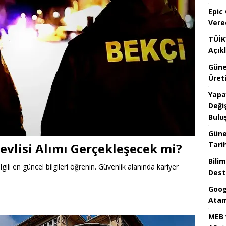
Epic
Vere
TÜİK’
Açık
Güne
Üreti
Yapa
Değiş
Bulu
Güne
Tari
evlisi Alımı Gerçekleşecek mi?
Bilim
ilgili en güncel bilgileri öğrenin. Güvenlik alanında kariyer
Dest
Goog
Atam
MEB 