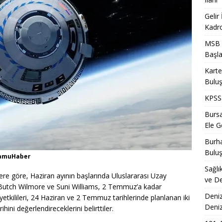
Gelir
Kadro
MSB T
Başla
Karte
Bulu
KPSS 
Bursa
Ele Ge
Burha
Bulu
 KamuHaber
Sağlı
ere göre, Haziran ayının başlarında Uluslararası Uzay
ve De
n Butch Wilmore ve Suni Williams, 2 Temmuz’a kadar
Deniz
kilileri, 24 Haziran ve 2 Temmuz tarihlerinde planlanan iki
Deni
ni değerlendireceklerini belirttiler.