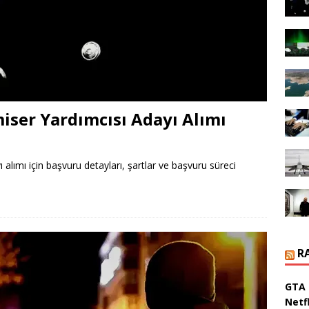
iser Yardımcısı Adayı Alımı
alımı için başvuru detayları, şartlar ve başvuru süreci
R
GTA 
Netfl