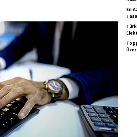
En A
Tasa
Türk
Elekt
Togg
Üzeri