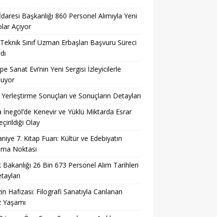
 İdaresi Başkanlığı 860 Personel Alımıyla Yeni
lar Açıyor
eknik Sınıf Uzman Erbaşları Başvuru Süreci
dı
pe Sanat Evi’nin Yeni Sergisi İzleyicilerle
şuyor
Yerleştirme Sonuçları ve Sonuçların Detayları
 İnegöl’de Kenevir ve Yüklü Miktarda Esrar
çirildiği Olay
niye 7. Kitap Fuarı: Kültür ve Edebiyatın
şma Noktası
k Bakanlığı 26 Bin 673 Personel Alım Tarihleri
tayları
in Hafızası: Filografi Sanatıyla Canlanan
z Yaşamı