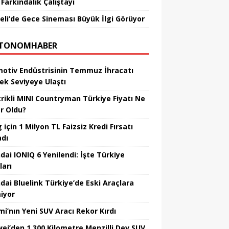
Farkındalık Çalıştayı
eli’de Gece Sineması Büyük İlgi Görüyor
TONOMHABER
otiv Endüstrisinin Temmuz İhracatı
ek Seviyeye Ulaştı
trikli MINI Countryman Türkiye Fiyatı Ne
r Oldu?
için 1 Milyon TL Faizsiz Kredi Fırsatı
adı
dai IONIQ 6 Yenilendi: İşte Türkiye
ları
dai Bluelink Türkiye’de Eski Araçlara
iyor
mi’nın Yeni SUV Aracı Rekor Kırdı
ei’den 1.300 Kilometre Menzilli Dev SUV