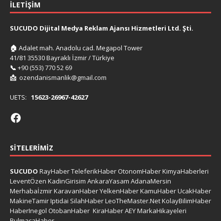
İLETIŞIM
SUCUDO Dijital Medya Reklam Ajansı Hizmetleri Ltd. Şti.
🏠
Adalet mah. Anadolu cad. Megapol Tower
41/81 35530 Bayraklı İzmir / Türkiye
📞
+90 (553) 770 52 69
📩
ozendanismanlik@gmail.com
UETS:
15623-26967-42627
SITELERIMIZ
SUCUDO
RayHaber
TeleferikHaber
OtonomHaber
KimyaHaberleri
LeventÖzen
KadinGirisim
AnkaraYasam
AdanaMersin
Merhabaİzmir
KaravanHaber
YelkenHaber
KamuHaber
UcakHaber
MakineTamir
Iptidai
SilahHaber
LeoTheMaster.Net
KolayBilimHaber
HaberInegol
OtobanHaber
KiraHaber
AEY
MarkaHikayeleri
BulmacaHaber